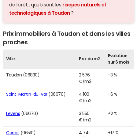
de forêt... quels sont les
risques naturels et
technologiques à Toudon
?
Prix immobiliers à Toudon et dans les villes
proches
Evolution
Ville
Prix du m2
sur 6 mois
Toudon (06830)
2 576
-3 %
€/m2
Saint-Martin-du-Var
(06670)
4 100
-6 %
€/m2
Levens
(06670)
3 550
+2 %
€/m2
Carros
(06510)
4 741
+17 %