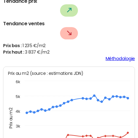
Tendance prix
Tendance ventes
Prix bas :
1 235 €/m2
Prix haut :
3 837 €/m2
Méthodologie
Prix au m2 (source : estimations JDN)
6k
5k
Prix au m2
4k
3k