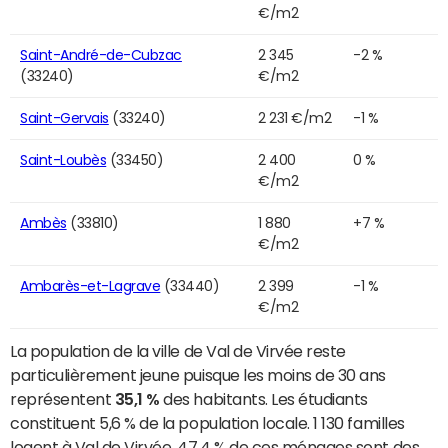
€/m2
Saint-André-de-Cubzac
2 345
-2 %
(33240)
€/m2
Saint-Gervais
(33240)
2 231 €/m2
-1 %
Saint-Loubès
(33450)
2 400
0 %
€/m2
Ambès
(33810)
1 880
+7 %
€/m2
Ambarès-et-Lagrave
(33440)
2 399
-1 %
€/m2
La population de la ville de Val de Virvée reste
particulièrement jeune puisque les moins de 30 ans
représentent
35,1 %
des habitants. Les étudiants
constituent 5,6 % de la population locale. 1 130 familles
logent à Val de Virvée. 47,4 % de ces ménages sont des