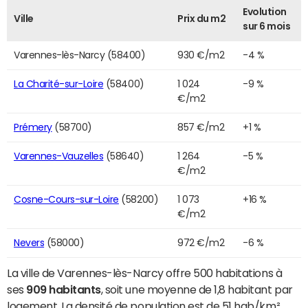
Evolution
Ville
Prix du m2
sur 6 mois
Varennes-lès-Narcy (58400)
930 €/m2
-4 %
La Charité-sur-Loire
(58400)
1 024
-9 %
€/m2
Prémery
(58700)
857 €/m2
+1 %
Varennes-Vauzelles
(58640)
1 264
-5 %
€/m2
Cosne-Cours-sur-Loire
(58200)
1 073
+16 %
€/m2
Nevers
(58000)
972 €/m2
-6 %
La ville de Varennes-lès-Narcy offre 500 habitations à
ses
909 habitants
, soit une moyenne de 1,8 habitant par
logement. La densité de population est de 51 hab/km²