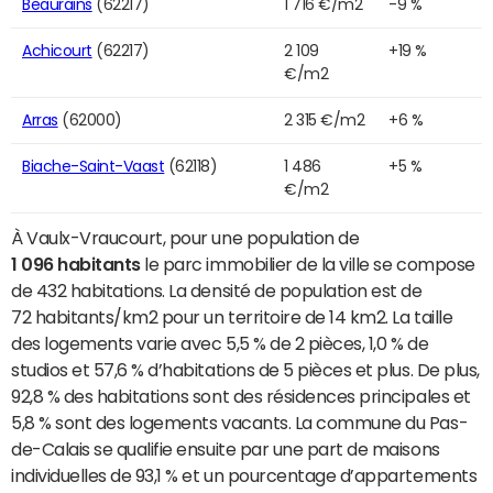
Beaurains
(62217)
1 716 €/m2
-9 %
Achicourt
(62217)
2 109
+19 %
€/m2
Arras
(62000)
2 315 €/m2
+6 %
Biache-Saint-Vaast
(62118)
1 486
+5 %
€/m2
À Vaulx-Vraucourt, pour une population de
1 096 habitants
le parc immobilier de la ville se compose
de 432 habitations. La densité de population est de
72 habitants/km2 pour un territoire de 14 km2. La taille
des logements varie avec 5,5 % de 2 pièces, 1,0 % de
studios et 57,6 % d’habitations de 5 pièces et plus. De plus,
92,8 % des habitations sont des résidences principales et
5,8 % sont des logements vacants. La commune du Pas-
de-Calais se qualifie ensuite par une part de maisons
individuelles de 93,1 % et un pourcentage d’appartements