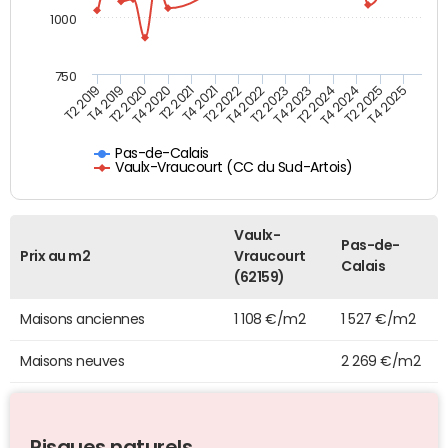
1000
750
T4 2021
T2 2025
T2 2019
T4 2022
T2 2020
T4 2023
T2 2021
T4 2024
T2 2022
T4 2025
T4 2019
T2 2023
T4 2020
T2 2024
Pas-de-Calais
Vaulx-Vraucourt (CC du Sud-Artois)
Vaulx-
Pas-de-
Prix au m2
Vraucourt
Calais
(62159)
Maisons anciennes
1 108 €/m2
1 527 €/m2
Maisons neuves
2 269 €/m2
Risques naturels