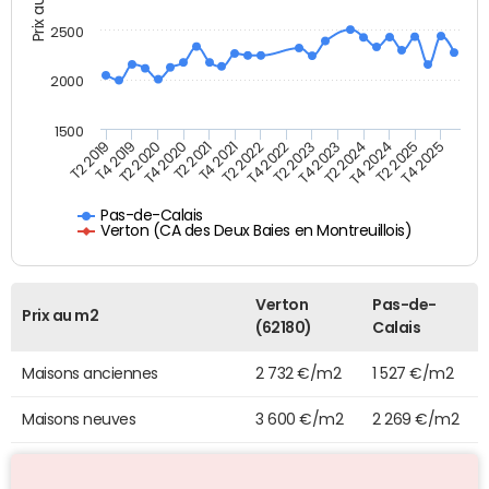
Prix au m2
2500
2000
1500
T4 2021
T2 2025
T2 2019
T4 2022
T2 2020
T4 2023
T2 2021
T4 2024
T2 2022
T4 2025
T4 2019
T2 2023
T4 2020
T2 2024
Pas-de-Calais
Verton (CA des Deux Baies en Montreuillois)
Verton
Pas-de-
Prix au m2
(62180)
Calais
Maisons anciennes
2 732 €/m2
1 527 €/m2
Maisons neuves
3 600 €/m2
2 269 €/m2