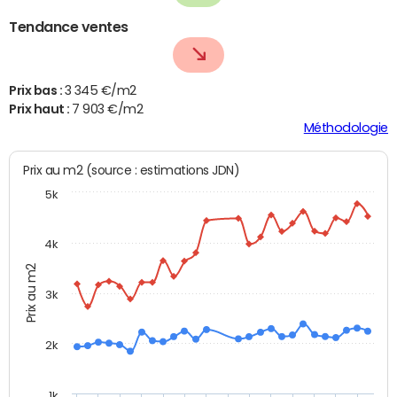
Tendance ventes
Prix bas :
3 345 €/m2
Prix haut :
7 903 €/m2
Méthodologie
Prix au m2 (source : estimations JDN)
5k
4k
Prix au m2
3k
2k
1k