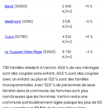
Berck
(62600)
2 946
+5 %
€/m2
Merlimont
(62155)
3 525
-6 %
€/m2
Cucq
(62780)
4 524
+6 %
€/m2
Le Touquet-Paris-Plage
(62520)
8 730
-4 %
€/m2
790 familles résident à Verton. 45,9 % de ces ménages
sont des couples sans enfant, 40,5 % sont des couples
avec un enfant ou plus et 13,5 % sont des familles
monoparentales. Avec 52,5 % de personnes de sexe
féminin dans la commune, les femmes sont plus
nombreuses que les hommes. Verton reste une
commune particulièrement âgée puisque les plus de 60