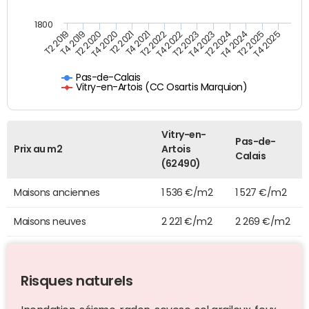
1800
T4 2021
T2 2025
T2 2019
T4 2022
T2 2020
T4 2023
T2 2021
T4 2024
T2 2022
T4 2025
T4 2019
T2 2023
T4 2020
T2 2024
Pas-de-Calais
Vitry-en-Artois (CC Osartis Marquion)
Vitry-en-
Pas-de-
Prix au m2
Artois
Calais
(62490)
Maisons anciennes
1 536 €/m2
1 527 €/m2
Maisons neuves
2 221 €/m2
2 269 €/m2
Risques naturels