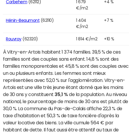
Corbehem
(62112)
1 679
+4 %
€/m2
Hénin-Beaumont
(62110)
1 404
+7 %
€/m2
Rouvroy
(62320)
1 814 €/m2
+10 %
À Vitry-en-Artois habitent 1 374 familles. 39,5 % de ces
familles sont des couples sans enfant. 14,8 % sont des
familles monoparentales et 45,8 % sont des couples avec
un ou plusieurs enfants. Les femmes sont mieux
représentées avec 52,0 % sur l'agglomération. Vitry-en-
Artois est une ville très jeune étant donné que les moins
de 30 ans y constituent
35,1 %
de la population. Au niveau
national, le pourcentage de moins de 30 ans est plutôt de
30,0 %. La commune du Pas-de-Calais affiche 22,3 % de
taxe d'habitation et 50,3 % de taxe foncière d'après la
valeur locative des biens. La ville cumule 564 € par
habitant de dette. Il faut aussi être attentif au taux de