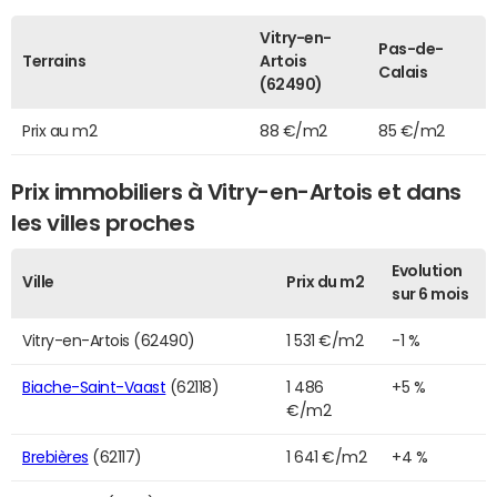
Vitry-en-
Pas-de-
Terrains
Artois
Calais
(62490)
Prix au m2
88 €/m2
85 €/m2
Prix immobiliers à Vitry-en-Artois et dans
les villes proches
Evolution
Ville
Prix du m2
sur 6 mois
Vitry-en-Artois (62490)
1 531 €/m2
-1 %
Biache-Saint-Vaast
(62118)
1 486
+5 %
€/m2
Brebières
(62117)
1 641 €/m2
+4 %