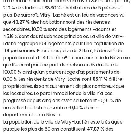
La dimension des habitations varie avec 8,51 % de 2 pièces,
2,13 % de studios et 38,30 % d’habitations de 5 pièces et
plus. De surcroît, Vitry-Laché est un lieu de vacances vu
que
43,27 %
des habitations sont des résidences
secondaires, 10,58 % sont des logements vacants et
45,19 % sont des résidences principales. La ville de Vitry-
Laché regroupe 104 logements pour une population de
101 personnes
. Pour un espace de 21 km², la densité de
population est de 4 hab/km². La commune de la Nièvre se
qualifie aussi par une part de maisons individuelles de
100,00 %, ainsi qu'un pourcentage d’appartements de
0,00 %. Les résidents de Vitry-Laché sont
85,11 %
à être
propriétaires. Ils sont autrement dit plus nombreux que
les locataires. Le parc immobilier de la ville n'a pas
progressé depuis cinq ans avec seulement -0,96 % de
nouvelles habitations, contre -0,14 % dans le
département de la Nièvre.
La population de la ville de Vitry-Laché reste très âgée
puisque les plus de 60 ans constituent
47,87 %
des