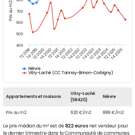
Prix au m2
700
600
500
400
T4 2021
T2 2025
T2 2019
T4 2022
T2 2020
T4 2023
T2 2021
T4 2024
T2 2022
T4 2025
T4 2019
T2 2023
T4 2020
T2 2024
Nièvre
Vitry-Laché (CC Tannay-Brinon-Corbigny)
Vitry-Laché
Appartements et maisons
Nièvre
(58420)
Prix au m2
620 €/m2
889 €/m2
Le prix médian du m² est de
822 euros
net vendeur pour
le dernier trimestre dans la Communauté de communes