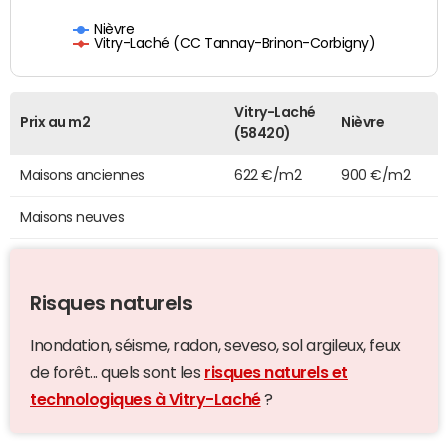
Nièvre
Vitry-Laché (CC Tannay-Brinon-Corbigny)
Vitry-Laché
Prix au m2
Nièvre
(58420)
Maisons anciennes
622 €/m2
900 €/m2
Maisons neuves
Risques naturels
Inondation, séisme, radon, seveso, sol argileux, feux
de forêt... quels sont les
risques naturels et
technologiques à Vitry-Laché
?