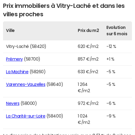
Prix immobiliers à Vitry-Laché et dans les
villes proches
Evolution
Ville
Prix du m2
sur 6 mois
Vitry-Laché (58420)
620 €/m2
-12 %
Prémery
(58700)
857 €/m2
+1 %
La Machine
(58260)
633 €/m2
-5 %
Varennes-Vauzelles
(58640)
1 264
-5 %
€/m2
Nevers
(58000)
972 €/m2
-6 %
La Charité-sur-Loire
(58400)
1 024
-9 %
€/m2