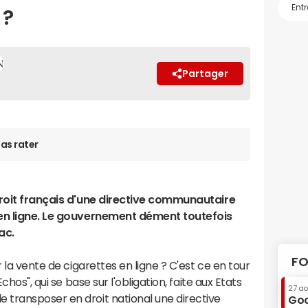
 ?
Partager
as rater
 droit français d'une directive communautaire
 en ligne. Le gouvernement dément toutefois
ac.
FO
r la vente de cigarettes en ligne ? C'est ce en tour
chos", qui se base sur l'obligation, faite aux Etats
27 a
transposer en droit national une directive
Goo