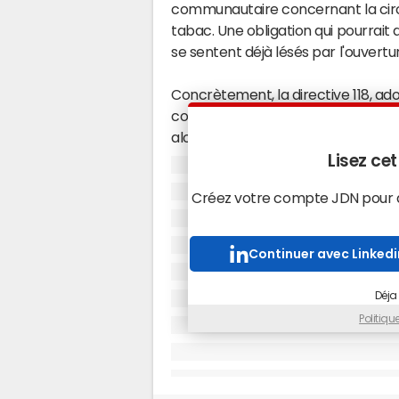
communautaire concernant la circul
tabac. Une obligation qui pourrait
se sentent déjà lésés par l'ouvertu
Concrètement, la directive 118, ad
commercialisation de tabac par le b
alors qu'elle est aujourd'hui illég
Lisez cet
Selon "Les Echos", il ne paraît pas 
Créez votre compte JDN pour ac
cause. Le quotidien affirme que le
à la possibilité d'encadrer cette l
prix final sur Internet soit proche d
Continuer avec Linkedi
France. La transposition de la dire
de
loi de Finances
rectificatif pré
Déja
Politiq
Des informations que le gouvernem
confirme étudier en ce moment les
la directive communautaire. Mais, 
France ne transposera pas en droit