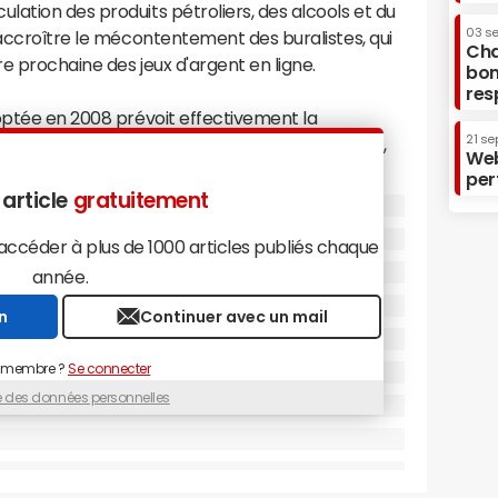
ation des produits pétroliers, des alcools et du
03 s
 accroître le mécontentement des buralistes, qui
Cha
re prochaine des jeux d'argent en ligne.
bon
res
optée en 2008 prévoit effectivement la
21 se
iais de la vente à distance, et donc d'Internet,
Web
ale aux termes du Code général des impôts.
per
 article
gratuitement
possible de remettre l'esprit de cette directive en
céder à plus de 1000 articles publiés chaque
 ministère du Budget réfléchit donc actuellement
année.
ibéralisation, notamment en faisant en sorte que le
e celui en vigueur dans les circuits traditionnels en
n
Continuer avec un mail
ctive devrait s'effectuer dans le cadre du projet
senté à l'Assemblée nationale mi-novembre.
 membre ?
Se connecter
ue des données personnelles
ent conteste. Certes, le ministère du Budget
 modalités de transposition en droit national de
le ministre du Budget,
Eric Woerth
, affirme que la
 français les dispositions permettant la vente à