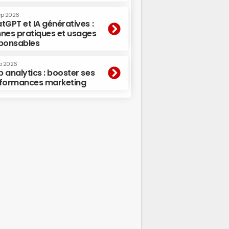
ep 2026
tGPT et IA génératives :
nes pratiques et usages
ponsables
p 2026
 analytics : booster ses
formances marketing