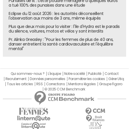
Punaises de lit : cette poudre ménagère à quelques euros
a tué 100% des punaises dans une étude
Eclipse du 12 août 2026 : les autorités déconseillent
l'observation aux moins de 3 ans, même équipés
Plus que deux mois pour la visiter : l'île d'Hydra est le paradis
du silence, voitures, motos et vélos y sont interdits
Pr. Alinka Greasley : "Pour les femmes de plus de 40 ans,
danser entretient la santé cardiovasculaire et l'équilibre
mental"
Qui sommes-nous ?
L'équipe
Notre société
Publicité
Contact
Recrutement
Données personnelles
Paramétrer les cookies
Gérer Utiq
Tous les articles
RSS
Corrections
Mentions légales
Groupe Figaro
© 2025 CCM Benchmark