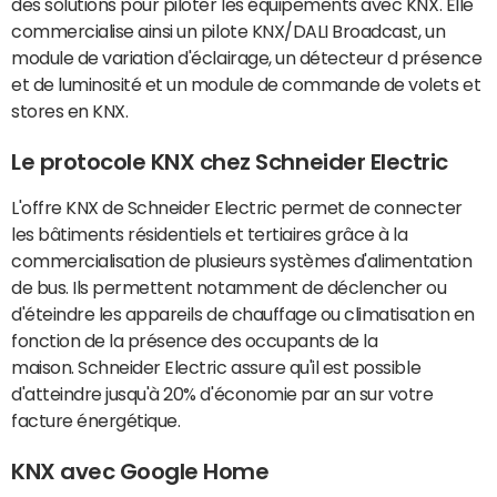
des solutions pour piloter les équipements avec KNX. Elle
commercialise ainsi un pi­lote KNX/​DALI Broad­cast, un
mo­dule de va­ria­tion d'éclai­rage, un détecteur d présence
et de luminosité et un mo­dule de com­mande de vo­lets et
stores en KNX.
Le protocole KNX chez Schneider Electric
L'offre KNX de Schneider Electric permet de connecter
les bâtiments résidentiels et tertiaires grâce à la
commercialisation de plusieurs systèmes d'alimentation
de bus. Ils permettent notamment de déclencher ou
d'éteindre les appareils de chauffage ou climatisation en
fonction de la présence des occupants de la
maison. Schneider Electric assure qu'il est possible
d'atteindre jusqu'à 20% d'économie par an sur votre
facture énergétique.
KNX avec Google Home