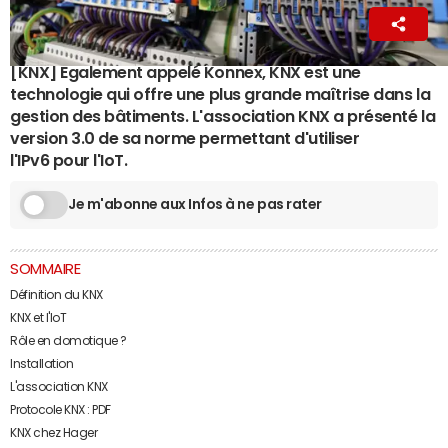
La Rédaction
13 mai 2022 11:39
[KNX] Egalement appelé Konnex, KNX est une
technologie qui offre une plus grande maîtrise dans la
gestion des bâtiments. L'association KNX a présenté la
version 3.0 de sa norme permettant d'utiliser
l'IPv6 pour l'IoT.
Je m'abonne aux Infos à ne pas rater
SOMMAIRE
Définition du KNX
KNX et l'IoT
Rôle en domotique ?
Installation
L'association KNX
Protocole KNX : PDF
KNX chez Hager