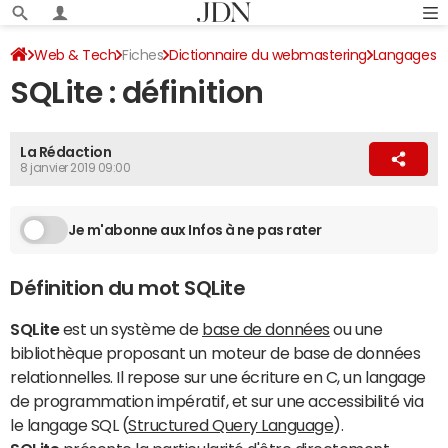
Web & Tech
Fiches
Dictionnaire du webmastering
Langages
SQLite : définition
La Rédaction
8 janvier 2019 09:00
Je m'abonne aux Infos à ne pas rater
Définition du mot SQLite
SQLite
est un système de
base de données
ou une
bibliothèque proposant un moteur de base de données
relationnelles. Il repose sur une écriture en C, un langage
de programmation impératif, et sur une accessibilité via
le langage SQL (
Structured Query Language
).