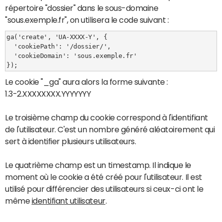
répertoire "dossier" dans le sous-domaine
"sous.exemple.fr", on utilisera le code suivant :
ga('create', 'UA-XXXX-Y', {
  'cookiePath': '/dossier/',
  'cookieDomain': 'sous.exemple.fr'
});
Le cookie "_ga" aura alors la forme suivante :
1.3-2.XXXXXXXX.YYYYYYY
Le troisième champ du cookie correspond à l'identifiant
de l'utilisateur. C'est un nombre généré aléatoirement qui
sert à identifier plusieurs utilisateurs.
Le quatrième champ est un timestamp. Il indique le
moment où le cookie a été créé pour l'utilisateur. Il est
utilisé pour différencier des utilisateurs si ceux-ci ont le
même
identifiant utilisateur
.