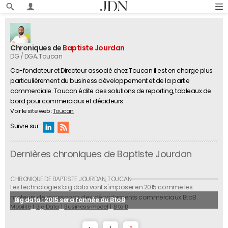
Chroniques de
Baptiste Jourdan
DG / DGA
, Toucan
Co-fondateur et Directeur associé chez Toucan il est en charge plus
particulièrement du business développement et de la partie
commerciale. Toucan édite des solutions de reporting, tableaux de
bord pour commerciaux et décideurs.
Voir le site web :
Toucan
Suivre sur :
Dernières chroniques de Baptiste Jourdan
Les technologies big data vont s'imposer en 2015 comme les
moteurs de croissance des départements commerciaux BtoB.
Big data : 2015 sera l’année du BtoB
Mobilité
Big Data
Business model
B to B