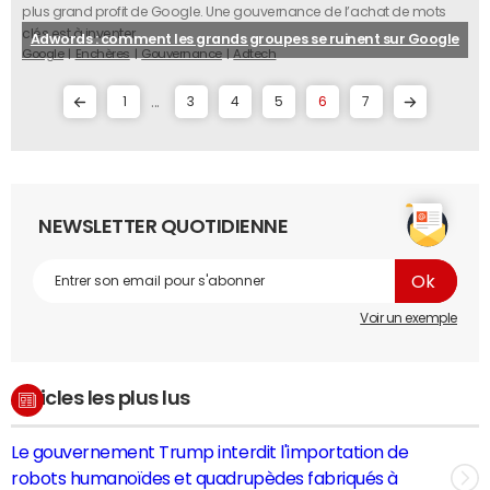
plus grand profit de Google. Une gouvernance de l’achat de mots
clés est à inventer.
Adwords : comment les grands groupes se ruinent sur Google
Google
Enchères
Gouvernance
Adtech
...
1
3
4
5
6
7
NEWSLETTER QUOTIDIENNE
Voir un exemple
Articles les plus lus
Le gouvernement Trump interdit l'importation de
robots humanoïdes et quadrupèdes fabriqués à