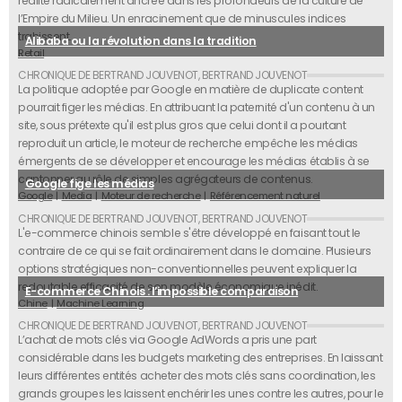
réalité radicalement ancrée dans les profondeurs de la culture de
l’Empire du Milieu. Un enracinement que de minuscules indices
trahissent.
Alibaba ou la révolution dans la tradition
Retail
La politique adoptée par Google en matière de duplicate content
pourrait figer les médias. En attribuant la paternité d'un contenu à un
site, sous prétexte qu'il est plus gros que celui dont il a pourtant
reproduit un article, le moteur de recherche empêche les médias
émergents de se développer et encourage les médias établis à se
cantonner au rôle de simples agrégateurs de contenus.
Google fige les médias
Google
Media
Moteur de recherche
Référencement naturel
L'e-commerce chinois semble s'être développé en faisant tout le
contraire de ce qui se fait ordinairement dans le domaine. Plusieurs
options stratégiques non-conventionnelles peuvent expliquer la
redoutable efficacité de son modèle économique inédit.
E-commerce Chinois : l’impossible comparaison
Chine
Machine Learning
L’achat de mots clés via Google AdWords a pris une part
considérable dans les budgets marketing des entreprises. En laissant
leurs différentes entités acheter des mots clés sans coordination, les
grands groupes les laissent enchérir les unes contre les autres, pour le