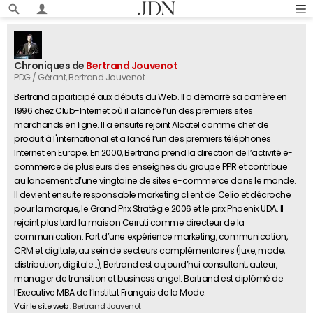
Chroniques de
Bertrand Jouvenot
PDG / Gérant
, Bertrand Jouvenot
Bertrand a participé aux débuts du Web. Il a démarré sa carrière en
1996 chez Club-Internet où il a lancé l’un des premiers sites
marchands en ligne. Il a ensuite rejoint Alcatel comme chef de
produit à l'international et a lancé l’un des premiers téléphones
Internet en Europe. En 2000, Bertrand prend la direction de l’activité e-
commerce de plusieurs des enseignes du groupe PPR et contribue
au lancement d’une vingtaine de sites e-commerce dans le monde.
Il devient ensuite responsable marketing client de Celio et décroche
pour la marque, le Grand Prix Stratégie 2006 et le prix Phoenix UDA. Il
rejoint plus tard la maison Cerruti comme directeur de la
communication. Fort d’une expérience marketing, communication,
CRM et digitale, au sein de secteurs complémentaires (luxe, mode,
distribution, digitale…), Bertrand est aujourd’hui consultant, auteur,
manager de transition et business angel. Bertrand est diplômé de
l’Executive MBA de l’Institut Français de la Mode.
Voir le site web :
Bertrand Jouvenot