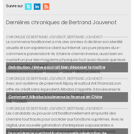
Suivre sur :
Dernières chroniques de Bertrand Jouvenot
Le commerce traditionnel a mis des années à décliner son identité
visuelle et son expérience client sur Internet. Les pure players du e-
commerce parviendront-ils à faire le chemin inverse, aussi bien en
ouvrant un jour des magasins physiques tout aussi réussis que leurs
sites de vente en ligne ?
Distribution, l’élève pourrait bien dépasser le maître
Référencement naturel
Amazon
Chine
Merchandising
Avec son système de paiement Alipay et surtout Ant Financial, son
offre de crédit sans équivalent, Alibaba s’apprête à bouleverser le
financement et le crédit à la consommation.
Comment Alibaba bouleverse la finance en Chine
PME
Fintech
Les candidats au pouvoir ont traditionnellement emprunté des
chemins tout tracés pour accéder aux fonctions suprêmes. Avec le
digital, une nouvelle génération d’entreprises surpuissantes a
émergé, avec à leurs têtes de nouveaux candidats au pouvoir,
Le numérique a enfanté une nouvelle génération de