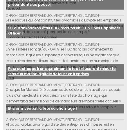
nullement préparés et les premiers surpris.
prétendants au pouvoir
Facebook
Les esclaves qui ont construit les pyramides d'Egypte étaient parfois
mieux traités, et même plus heureux, que certains salariés aujourd'hui.
Si Toutankhamon était PDG, recruterait-il un Chief Happiness
Que s'est-il donc passé pendant tout ce temps ?
Officer ?
Efficacité au travail
Capitalisme
En ne s'intéressant qu'aux GAFA, les PDG français commettent la
même erreur que les supporters de foot lorsqu'ils ne regardent que
les salaires des meilleurs joueurs. La transformation numérique de
nos entreprises interviendra lorsque nous regarderont l'économie
Pourquoi les patrons qui aiment le foot réussiront mieux la
numérique dans son ensemble.
transformation digitale de leurs entreprises
Gafa
Chaque 1er Mai est férié et permet de célébrer les travailleurs, depuis
plus d’un siècle. Et si nous créions une fête du chômage qui
permettrait à des millions de demandeurs d’emploi d’être accueillis
en entreprise, un jour par an, afin de faciliter leur retour à l’emploi ?
Et si on inventait la fête du chômage ?
Chômage
Alibaba, la plus avant-gardiste des entreprises chinoises, est en