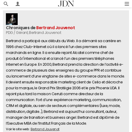
Chroniques de
Bertrand Jouvenot
PDG / Gérant
, Bertrand Jouvenot
Bertrand a participé aux débuts du Web. Il a démarré sa carrière en
1996 chez Club-Internet où il a lancé l’un des premiers sites
marchands en ligne. Il a ensuite rejoint Alcatel comme chef de
produit à l'international et a lancé l’un des premiers téléphones
Internet en Europe. En 2000, Bertrand prend la direction de l’activité e-
commerce de plusieurs des enseignes du groupe PPR et contribue
au lancement d’une vingtaine de sites e-commerce dans le monde.
Il devient ensuite responsable marketing client de Celio et décroche
pour la marque, le Grand Prix Stratégie 2006 et le prix Phoenix UDA. Il
rejoint plus tard la maison Cerruti comme directeur de la
communication. Fort d’une expérience marketing, communication,
CRM et digitale, au sein de secteurs complémentaires (luxe, mode,
distribution, digitale…), Bertrand est aujourd’hui consultant, auteur,
manager de transition et business angel. Bertrand est diplômé de
l’Executive MBA de l’Institut Français de la Mode.
Voir le site web :
Bertrand Jouvenot