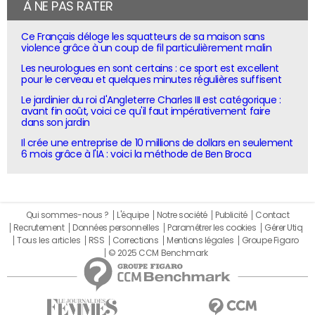
À NE PAS RATER
Ce Français déloge les squatteurs de sa maison sans
violence grâce à un coup de fil particulièrement malin
Les neurologues en sont certains : ce sport est excellent
pour le cerveau et quelques minutes régulières suffisent
Le jardinier du roi d'Angleterre Charles III est catégorique :
avant fin août, voici ce qu'il faut impérativement faire
dans son jardin
Il crée une entreprise de 10 millions de dollars en seulement
6 mois grâce à l'IA : voici la méthode de Ben Broca
Qui sommes-nous ?
L'équipe
Notre société
Publicité
Contact
Recrutement
Données personnelles
Paramétrer les cookies
Gérer Utiq
Tous les articles
RSS
Corrections
Mentions légales
Groupe Figaro
© 2025 CCM Benchmark