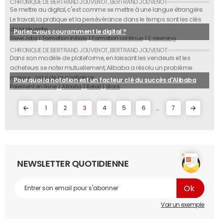
Se mettre au digital, c'est comme se mettre à une langue étrangère.
Le travail, la pratique et la persévérance dans le temps sont les clés
de la réussite.
Parlez-vous couramment le digital ?
Steve Jobs
Formation initiale
Formation continue
E-learning
Dans son modèle de plateforme, en laissant les vendeurs et les
acheteurs se noter mutuellement, Alibaba a résolu un problème
majeur : celui de la confiance.
Pourquoi la notation est un facteur clé du succès d'Alibaba
Paiement en ligne
Alibaba
Retail
Stock
...
1
2
3
4
5
6
7
NEWSLETTER QUOTIDIENNE
Voir un exemple