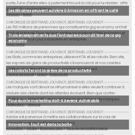
porte, l'une d'entre elles a justement trouvé la clé pour lui résister : offrir
le café. Et cela fonctionne.
Les librairies peuvent survivre à Amazon en offrant le café
Amazon
Retail
Les 150 millions de personnes qui constituent la gig economy ont fait
évoluer le travail. Trois de leurs pratiques méritent d'être explorées et
Trois enseignements que l'entreprise pourrait tirer de la gig
pourquoi pas un jour, instaurées en entreprise.
economy
Productivité
Les Etats, comme les entreprises, utiliseront l'IA et les robots. Bien vite,
les espoirs de gains de productivité s'évanouiront et nos craintes
relatives à la disparition de nos emplois également.
Les robots feront la grève de la productivité
Contrat de travail
Grève
Productivité
Les marques vont devoir se réhumaniser si elles veulent continuer à
séduire des clients dont les attentes évoluent. Bien que contre-
intuitive, la vulnérabilité devra intégrer leurs postures de marques
Pourquoi le marketing doit-il devenir vulnérable
Fidélisation
Marque
Adobe est parvenue à mettre ses collaborateurs sur la voie de
l'innovation en les outillant simplement.
Innovation, tout est dans la boîte
Innovation
Adobe
Business plan
Taux de rentabilité interne