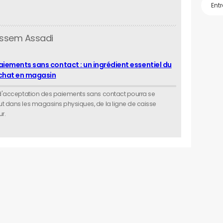
ussem Assadi
aiements sans contact : un ingrédient essentiel du
achat en magasin
n d'acceptation des paiements sans contact pourra se
ut dans les magasins physiques, de la ligne de caisse
ur.