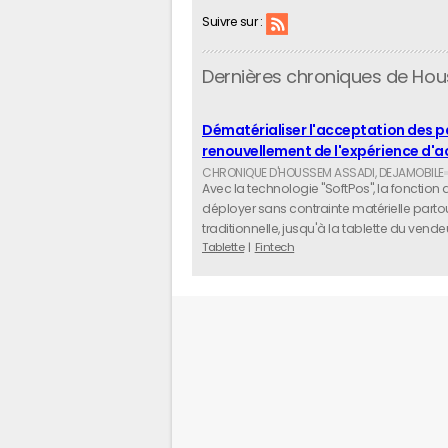
Suivre sur :
Dernières chroniques de Ho
Dématérialiser l'acceptation des p
renouvellement de l'expérience d'
Avec la technologie "SoftPos", la fonctio
déployer sans contrainte matérielle parto
traditionnelle, jusqu'à la tablette du vende
Tablette
Fintech