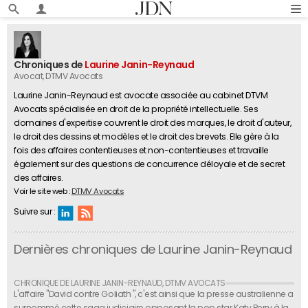
Chroniques de
Laurine Janin-Reynaud
Avocat
, DTMV Avocats
Laurine Janin-Reynaud est avocate associée au cabinet DTVM
Avocats spécialisée en droit de la propriété intellectuelle. Ses
domaines d'expertise couvrent le droit des marques, le droit d'auteur,
le droit des dessins et modèles et le droit des brevets. Elle gère à la
fois des affaires contentieuses et non-contentieuses et travaille
également sur des questions de concurrence déloyale et de secret
des affaires.
Voir le site web :
DTMV Avocats
Suivre sur :
Dernières chroniques de Laurine Janin-Reynaud
L'affaire "David contre Goliath ", c'est ainsi que la presse australienne a
surnommé cette saga judiciaire opposant la pop star Katy Perry à la