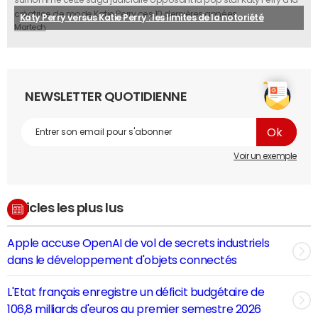
créatrice de mode Katie Perry ces 10 dernières années.
Katy Perry versus Katie Perry : les limites de la notoriété
Martech
NEWSLETTER QUOTIDIENNE
Voir un exemple
Articles les plus lus
Apple accuse OpenAI de vol de secrets industriels
dans le développement d'objets connectés
L'Etat français enregistre un déficit budgétaire de
106,8 milliards d'euros au premier semestre 2026