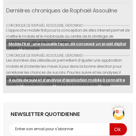
Dernières chroniques de Raphaël Assouline
L'approche mobile first pour la conception de sites internet permet de
mettre le mobile et le mobinaute au centre de la stratégie de
réalisation du site et de son contenu.
Mobile First : une nouvelle façon de concevoir un projet digital
Tablette
Ergonomie
Les données des utilisateurs permettent d’ajuster une application
mobile et d’orienter les mises à jour dans la bonne direction pour
améliorer les chances de succès. Pour les suivre et les analyser, il
existe de nombreux outils.
4 outils de suivi et d’analyse d’application mobile à connaître
Tracking
Application mobile
Retour sur investissement
Panel
NEWSLETTER QUOTIDIENNE