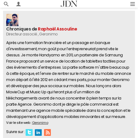
Chroniques de
Raphaël Assouline
Directeur associé
, Geronimo
Après une formation financière et un passage en banque
d'investissement, mon goût pour l’entrepreneuriat prend vite le
dessus. Je monte Handyamo en 2011, un partenaire de Samsung
France proposant un service de location de tablettes tactiles pour
des évènements d'entreprises. La partie software m'attire beaucoup
à cette époque, et l'envie de rentrer sur le marché du mobile annonce
mon départ à l'été 2012 en cédant mes parts, pour monter Geronimo
et développer des jeux sociaux sur mobiles. Nous lançons alors
MovieCup et Music Up qui feront plus d'un million de
téléchargements avant de nous concentrer à plein temps sur la
partie Agence. Geronimo dont je dirige le pôle commercial est
maintenant une agence mobile spécialisée dans la conception et le
développement d’applications mobiles innovantes et sur mesure.
Voir le site web :
Geronimo
Suivre sur :