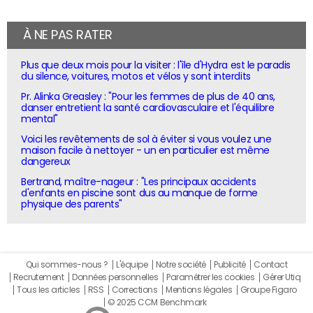
À NE PAS RATER
Plus que deux mois pour la visiter : l'île d'Hydra est le paradis
du silence, voitures, motos et vélos y sont interdits
Pr. Alinka Greasley : "Pour les femmes de plus de 40 ans,
danser entretient la santé cardiovasculaire et l'équilibre
mental"
Voici les revêtements de sol à éviter si vous voulez une
maison facile à nettoyer - un en particulier est même
dangereux
Bertrand, maître-nageur : "Les principaux accidents
d'enfants en piscine sont dus au manque de forme
physique des parents"
Qui sommes-nous ?
L'équipe
Notre société
Publicité
Contact
Recrutement
Données personnelles
Paramétrer les cookies
Gérer Utiq
Tous les articles
RSS
Corrections
Mentions légales
Groupe Figaro
© 2025 CCM Benchmark