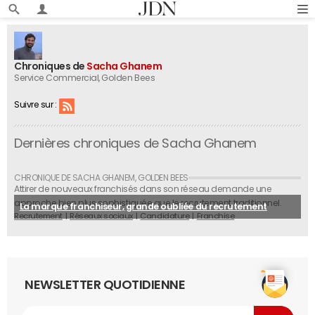
Chroniques de
Sacha Ghanem
Service Commercial
, Golden Bees
Suivre sur :
Dernières chroniques de Sacha Ghanem
Attirer de nouveaux franchisés dans son réseau demande une
approche bien plus sophistiquée que le recrutement traditionnel.
La marque franchiseur, grande oubliée du recrutement
Recrutement
Réseaux sociaux
Candidature
Franchise
NEWSLETTER QUOTIDIENNE