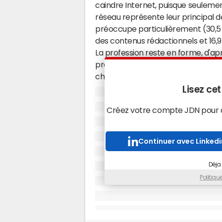
caindre Internet, puisque seuleme
réseau représente leur principal déf
préoccupe particulièrement (30,5 %)
des contenus rédactionnels et 16,9
La profession reste en forme, d'apr
presse française (FNPF), puisque 
chuté que de 60 millions d'euros, su
(2005). Les résultats de cette étud
Lisez cet
novembre, à l'occasion du 15ème c
Créez votre compte JDN pour ac
comparés à une étude Sofres réali
Continuer avec Linkedi
Déja
Politiq