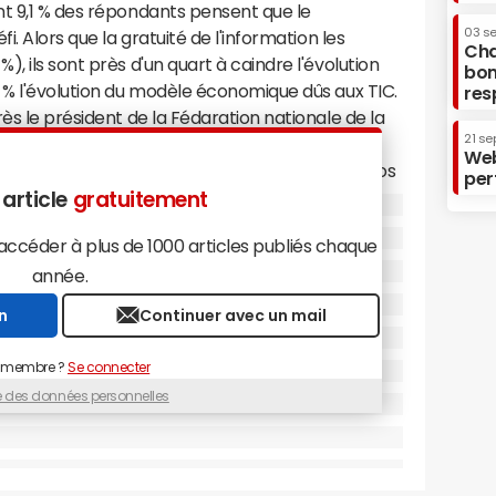
nt 9,1 % des répondants pensent que le
03 s
i. Alors que la gratuité de l'information les
Cha
, ils sont près d'un quart à caindre l'évolution
bon
 % l'évolution du modèle économique dûs aux TIC.
res
ès le président de la Fédaration nationale de la
21 se
depuis 2000, son
chiffre d'affaires
global n'aura
Web
r un revenu total de près de 10,6 milliards d'euros
per
e seront révélés dans leur totalité le 23
 article
gratuitement
ongrès européen de la presse française et
céder à plus de 1000 articles publiés chaque
sée auprès du lectorat.
année.
n
Continuer avec un mail
 membre ?
Se connecter
ue des données personnelles