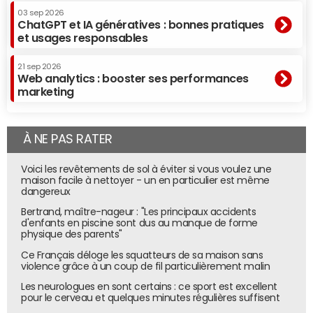
03 sep 2026
transactionnelles vérifiées, capacité à affiner la diffusion
ChatGPT et IA génératives : bonnes pratiques
sur des populations où la lifetime value est connue et
et usages responsables
travaillée en amont, le
retail média
aura une place de
choix l'année prochaine, probablement actionnée par les
21 sep 2026
Web analytics : booster ses performances
deux points évoqués précédemment. Il faut toutefois que
marketing
les parties prenantes réussissent à se mettre d'accord
sur les méthodes d'attribution et de mesure dans un but
d'homogénéisation et d'harmonisation de la lecture de la
À NE PAS RATER
performance, ce qui est aujourd'hui encore un challenge."
Voici les revêtements de sol à éviter si vous voulez une
Laurent Nicolas (Implict) : la fin du tout
maison facile à nettoyer - un en particulier est même
dangereux
data
Bertrand, maître-nageur : "Les principaux accidents
d'enfants en piscine sont dus au manque de forme
physique des parents"
Ce Français déloge les squatteurs de sa maison sans
violence grâce à un coup de fil particulièrement malin
Les neurologues en sont certains : ce sport est excellent
pour le cerveau et quelques minutes régulières suffisent