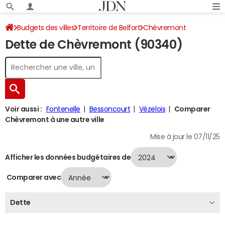
Budgets des villes
Territoire de Belfort
Chèvremont
Dette de Chèvremont (90340)
Dette au 31/12/2024
Voir aussi :
Fontenelle
Bessoncourt
Vézelois
Comparer
Chèvremont à une autre ville
Mise à jour le 07/11/25
Afficher les données budgétaires de
Comparer avec
Dette