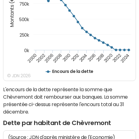
Montants (€)
750k
500k
250k
0k
2016
2014
2012
2010
2008
2006
2002
2000
2024
2022
2020
2018
Encours de la dette
© JDN 2026
L'encours de la dette représente la somme que
Chèvremont doit rembourser aux banques. La somme
présentée ci-dessus représente l'encours total au 31
décembre.
Dette par habitant de Chèvremont
(Source : JDN d'après ministère de l'Economie)