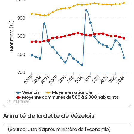
800
Montants (€)
600
400
200
2018
2002
2022
2008
2012
2016
2000
2020
2006
2024
2010
2014
Vézelois
Moyenne nationale
Moyenne communes de 500 à 2 000 habitants
© JDN 2026
Annuité de la dette de Vézelois
(Source : JDN d'après ministère de l'Economie)