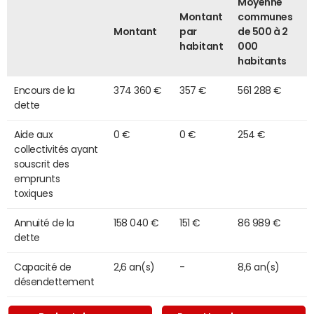
Moyenne
Montant
communes
Montant
par
de 500 à 2
habitant
000
habitants
Encours de la
374 360 €
357 €
561 288 €
dette
Aide aux
0 €
0 €
254 €
collectivités ayant
souscrit des
emprunts
toxiques
Annuité de la
158 040 €
151 €
86 989 €
dette
Capacité de
2,6 an(s)
-
8,6 an(s)
désendettement