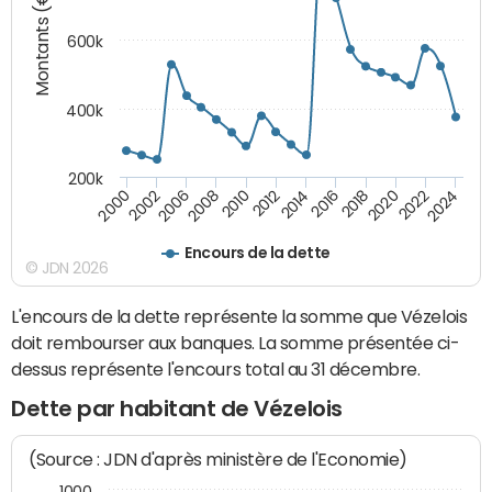
Montants (€)
600k
400k
200k
2016
2014
2012
2010
2008
2006
2002
2000
2024
2022
2020
2018
Encours de la dette
© JDN 2026
L'encours de la dette représente la somme que Vézelois
doit rembourser aux banques. La somme présentée ci-
dessus représente l'encours total au 31 décembre.
Dette par habitant de Vézelois
(Source : JDN d'après ministère de l'Economie)
1000