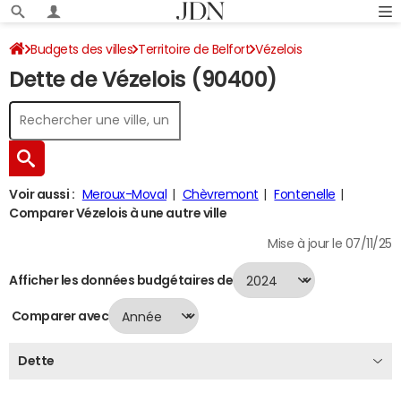
Budgets des villes
Territoire de Belfort
Vézelois
Dette de Vézelois (90400)
Dette au 31/12/2024
Voir aussi :
Meroux-Moval
Chèvremont
Fontenelle
Comparer Vézelois à une autre ville
Mise à jour le 07/11/25
Afficher les données budgétaires de
Comparer avec
Dette