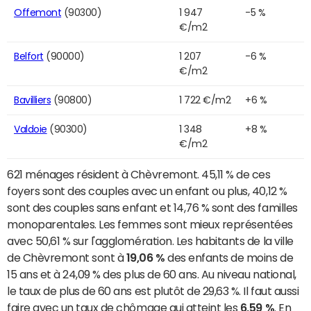
Offemont
(90300)
1 947
-5 %
€/m2
Belfort
(90000)
1 207
-6 %
€/m2
Bavilliers
(90800)
1 722 €/m2
+6 %
Valdoie
(90300)
1 348
+8 %
€/m2
621 ménages résident à Chèvremont. 45,11 % de ces
foyers sont des couples avec un enfant ou plus, 40,12 %
sont des couples sans enfant et 14,76 % sont des familles
monoparentales. Les femmes sont mieux représentées
avec 50,61 % sur l'agglomération. Les habitants de la ville
de Chèvremont sont à
19,06 %
des enfants de moins de
15 ans et à 24,09 % des plus de 60 ans. Au niveau national,
le taux de plus de 60 ans est plutôt de 29,63 %. Il faut aussi
faire avec un taux de chômage qui atteint les
6,59 %
. En