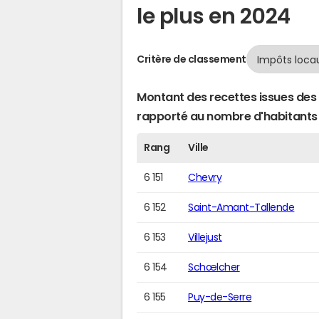
le plus en 2024
Critère de classement
Montant des recettes issues des 
rapporté au nombre d'habitants
Rang
Ville
6 151
Chevry
6 152
Saint-Amant-Tallende
6 153
Villejust
6 154
Schœlcher
6 155
Puy-de-Serre