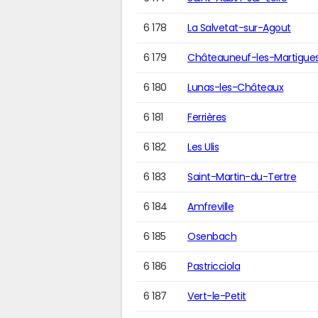
6 178
La Salvetat-sur-Agout
6 179
Châteauneuf-les-Martigue
6 180
Lunas-les-Châteaux
6 181
Ferrières
6 182
Les Ulis
6 183
Saint-Martin-du-Tertre
6 184
Amfreville
6 185
Osenbach
6 186
Pastricciola
6 187
Vert-le-Petit