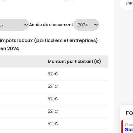
Année de classement
impôts locaux (particuliers et entreprises)
 en 2024
Montant par habitant (€)
521 €
521 €
521 €
521 €
FO
521 €
27 a
Goo