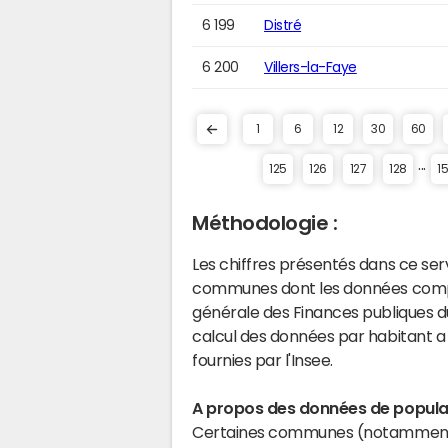
6 199
Distré
6 200
Villers-la-Faye
1
6
12
30
60
...
125
126
127
128
1
Méthodologie :
Les chiffres présentés dans ce se
communes dont les données compta
générale des Finances publiques du
calcul des données par habitant a 
fournies par l'Insee.
A propos des données de populat
Certaines communes (notamment 