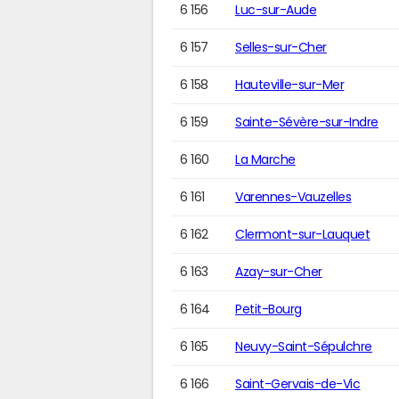
6 156
Luc-sur-Aude
6 157
Selles-sur-Cher
6 158
Hauteville-sur-Mer
6 159
Sainte-Sévère-sur-Indre
6 160
La Marche
6 161
Varennes-Vauzelles
6 162
Clermont-sur-Lauquet
6 163
Azay-sur-Cher
6 164
Petit-Bourg
6 165
Neuvy-Saint-Sépulchre
6 166
Saint-Gervais-de-Vic