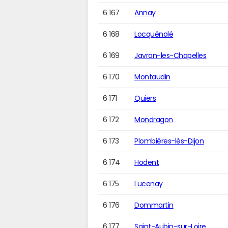
6 167
Annay
6 168
Locquénolé
6 169
Javron-les-Chapelles
6 170
Montaudin
6 171
Quiers
6 172
Mondragon
6 173
Plombières-lès-Dijon
6 174
Hodent
6 175
Lucenay
6 176
Dommartin
6 177
Saint-Aubin-sur-Loire