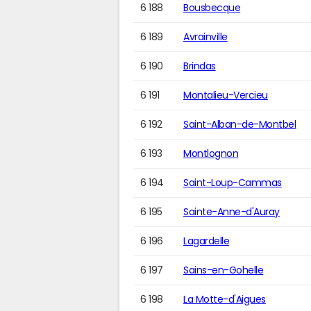
6 188
Bousbecque
6 189
Avrainville
6 190
Brindas
6 191
Montalieu-Vercieu
6 192
Saint-Alban-de-Montbel
6 193
Montlognon
6 194
Saint-Loup-Cammas
6 195
Sainte-Anne-d'Auray
6 196
Lagardelle
6 197
Sains-en-Gohelle
6 198
La Motte-d'Aigues