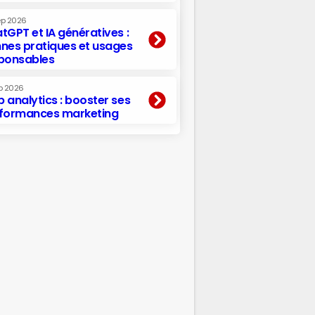
ep 2026
tGPT et IA génératives :
nes pratiques et usages
ponsables
p 2026
 analytics : booster ses
formances marketing