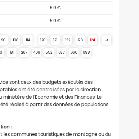
519 €
519 €
...
90
108
114
120
121
122
123
124
53
181
267
409
552
637
666
698
rvice sont ceux des budgets exécutés des
bles ont été centralisées par la direction
 ministère de l'Economie et des Finances. Le
été réalisé à partir des données de populations
ion :
les communes touristiques de montagne ou du