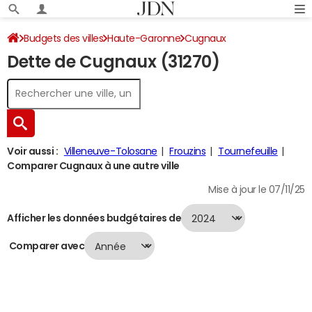
Budgets des villes
Haute-Garonne
Cugnaux
Dette de Cugnaux (31270)
Dette au 31/12/2024
Voir aussi :
Villeneuve-Tolosane
Frouzins
Tournefeuille
Comparer Cugnaux à une autre ville
Mise à jour le 07/11/25
Afficher les données budgétaires de
Comparer avec