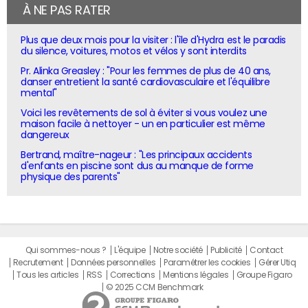
À NE PAS RATER
Plus que deux mois pour la visiter : l'île d'Hydra est le paradis
du silence, voitures, motos et vélos y sont interdits
Pr. Alinka Greasley : "Pour les femmes de plus de 40 ans,
danser entretient la santé cardiovasculaire et l'équilibre
mental"
Voici les revêtements de sol à éviter si vous voulez une
maison facile à nettoyer - un en particulier est même
dangereux
Bertrand, maître-nageur : "Les principaux accidents
d'enfants en piscine sont dus au manque de forme
physique des parents"
Qui sommes-nous ?
L'équipe
Notre société
Publicité
Contact
Recrutement
Données personnelles
Paramétrer les cookies
Gérer Utiq
Tous les articles
RSS
Corrections
Mentions légales
Groupe Figaro
© 2025 CCM Benchmark