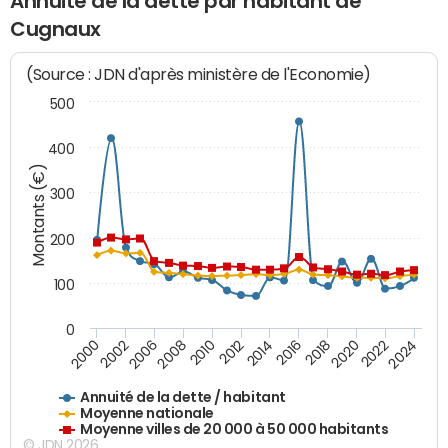
Annuité de la dette par habitant de
Cugnaux
(Source : JDN d'après ministère de l'Economie)
500
400
Montants (€)
300
200
100
0
2014
2008
2000
2024
2018
2012
2006
2022
2016
2010
2002
2020
Annuité de la dette / habitant
Moyenne nationale
Moyenne villes de 20 000 à 50 000 habitants
© JDN 2026