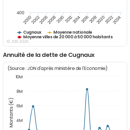
400
2018
2002
2022
2008
2012
2016
2000
2020
2006
2024
2010
2014
Cugnaux
Moyenne nationale
Moyenne villes de 20 000 à 50 000 habitants
© JDN 2026
Annuité de la dette de Cugnaux
(Source : JDN d'après ministère de l'Economie)
10M
8M
Montants (€)
6M
4M