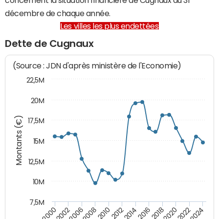
décembre de chaque année.
Les villes les plus endettées
Dette de Cugnaux
(Source : JDN d'après ministère de l'Economie)
22,5M
20M
Montants (€)
17,5M
15M
12,5M
10M
7,5M
2006
2016
2010
2020
2002
2014
2024
2008
2018
2000
2012
2022