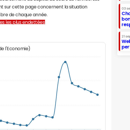
t sur cette page concernent la situation
03 s
Cha
embre de chaque année.
bon
lles les plus endettées
res
21 se
Web
per
 de l'Economie)