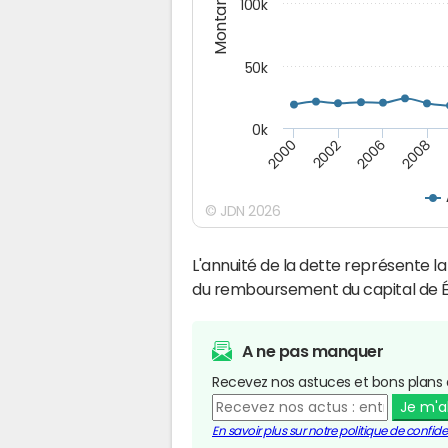
Montants (€)
100k
50k
0k
2008
2006
2002
2000
© JDN 2026
L'annuité de la dette représente 
du remboursement du capital de É
A ne pas manquer
Recevez nos astuces et bons plans 
Je m'
En savoir plus sur notre politique de confiden