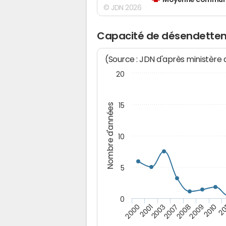
Moyenne communes
© JDN 2026
Capacité de désendettem
(Source : JDN d'après ministère
20
15
Nombre d'années
10
5
0
2009
2007
2001
2010
2008
2003
2000
20