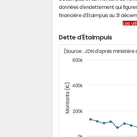
données d'endettement qui figuren
financière d'Étaimpuis au 31 déc
Les vi
Dette d'Étaimpuis
(Source : JDN d'après ministère
600k
Montants (€)
400k
200k
0k