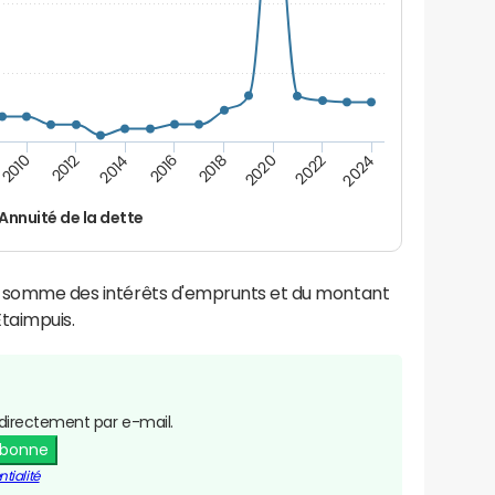
2024
2022
2020
2018
2016
2014
2012
2010
Annuité de la dette
la somme des intérêts d'emprunts et du montant
taimpuis.
directement par e-mail.
abonne
tialité