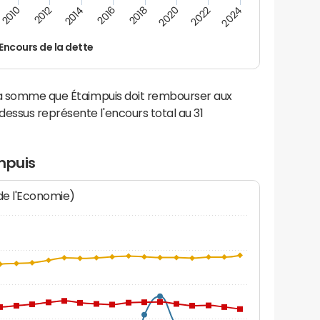
2014
2024
2012
2022
2010
2020
2018
2016
Encours de la dette
la somme que Étaimpuis doit rembourser aux
ssus représente l'encours total au 31
mpuis
 de l'Economie)