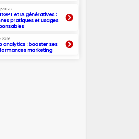
ep 2026
tGPT et IA génératives :
nes pratiques et usages
ponsables
p 2026
 analytics : booster ses
formances marketing