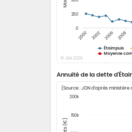
250
0
2000
2002
2006
2008
Étaimpuis
Moyenne comm
© JDN 2026
Annuité de la dette d'Éta
(Source : JDN d'après ministère
200k
150k