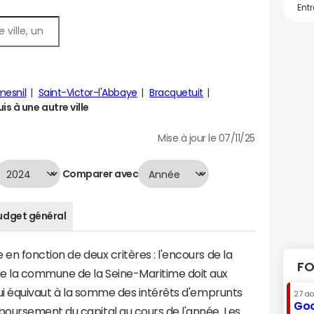
mesnil
Saint-Victor-l'Abbaye
Bracquetuit
 à une autre ville
Mise à jour le 07/11/25
Comparer avec
udget général
en fonction de deux critères : l'encours de la
FO
e la commune de la Seine-Maritime doit aux
 qui équivaut à la somme des intérêts d'emprunts
27 a
Goo
oursement du capital au cours de l'année. Les