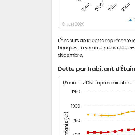
2000
2008
2006
2002
© JDN 2026
L'encours de la dette représente 
banques. La somme présentée ci-de
décembre.
Dette par habitant d'Étai
(Source : JDN d'après ministère
1250
1000
Montants (€)
750
500