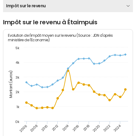
Impôt sur le revenu
Impôt sur le revenu à Étaimpuis
Evolution de l'impôt moyen sur le revenu (Source : JDN d'après
ministère de l'Economie)
5k
4k
Montant (euros)
3k
2k
1k
0k
2014
2024
2010
2020
2012
2022
2006
2016
2008
2018