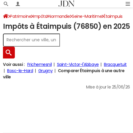
Patrimoine
Impôts
Normandie
Seine-Maritime
Étaimpuis
Impôts à Étaimpuis (76850) en 2025
Impôt sur le revenu
Voir aussi :
Frichemesnil
Saint-Victor-l'Abbaye
Bracquetuit
Bosc-le-Hard
Grugny
Comparer Étaimpuis à une autre
ville
Mise à jour le 25/06/26