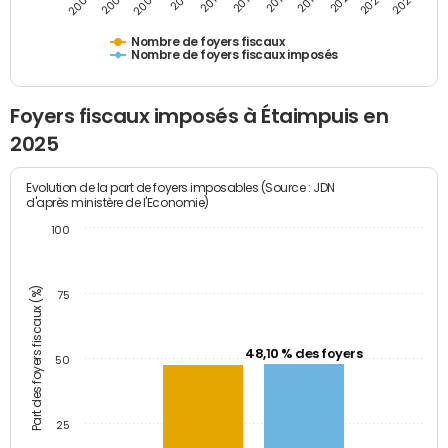
2009
2023
2017
2011
2025
2005
2019
2013
2007
2021
2015
Nombre de foyers fiscaux
Nombre de foyers fiscaux imposés
Foyers fiscaux imposés à Étaimpuis en
2025
Evolution de la part de foyers imposables (Source : JDN
d'après ministère de l'Economie)
100
Part des foyers fiscaux (%)
75
48,10 % des foyers
50
25