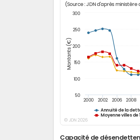
(Source : JDN d'après ministère
300
250
Montants (€)
200
150
100
50
2000
2002
2006
2008
Annuité de la dett
Moyenne villes de
© JDN 2026
Capacité de désendettem