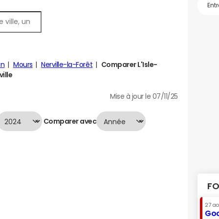
in
Mours
Nerville-la-Forêt
Comparer L'Isle-
ille
Mise à jour le 07/11/25
Comparer avec
FO
27 a
Goo