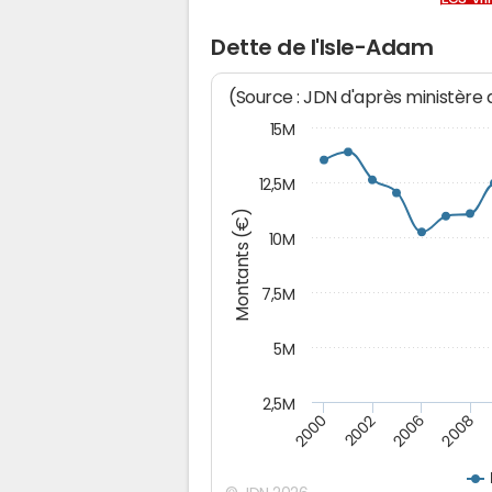
Dette de l'Isle-Adam
(Source : JDN d'après ministère
15M
12,5M
Montants (€)
10M
7,5M
5M
2,5M
2006
2000
2008
2002