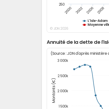
250
2000
2002
2006
2008
L'Isle-Adam
Moyenne vill
© JDN 2026
Annuité de la dette de l'
(Source : JDN d'après ministère
3 000k
2 500k
Montants (€)
2 000k
1 500k