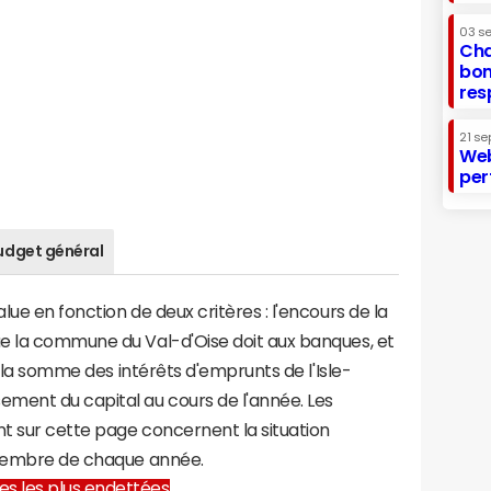
03 s
Cha
bon
res
21 se
Web
per
udget général
ue en fonction de deux critères : l'encours de la
e la commune du Val-d'Oise doit aux banques, et
 à la somme des intérêts d'emprunts de l'Isle-
ent du capital au cours de l'année. Les
t sur cette page concernent la situation
écembre de chaque année.
lles les plus endettées