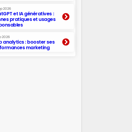
ep 2026
tGPT et IA génératives :
nes pratiques et usages
ponsables
p 2026
 analytics : booster ses
formances marketing