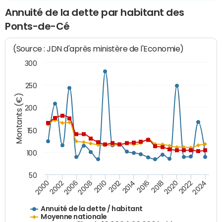
Annuité de la dette par habitant des
Ponts-de-Cé
(Source : JDN d'après ministère de l'Economie)
300
250
Montants (€)
200
150
100
50
2014
2008
2000
2024
2018
2012
2006
2022
2016
2010
2002
2020
Annuité de la dette / habitant
Moyenne nationale