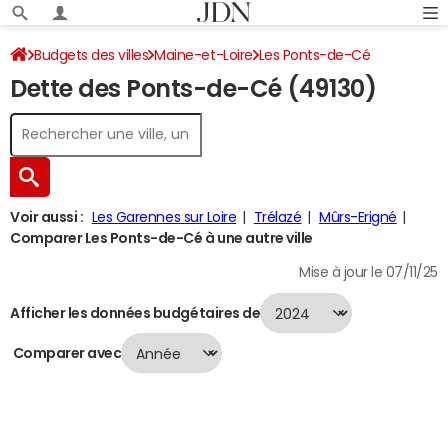
Budgets des villes
Maine-et-Loire
Les Ponts-de-Cé
Dette des Ponts-de-Cé (49130)
Dette au 31/12/2024
Voir aussi :
Les Garennes sur Loire
Trélazé
Mûrs-Erigné
Comparer Les Ponts-de-Cé à une autre ville
Mise à jour le 07/11/25
Afficher les données budgétaires de
Comparer avec