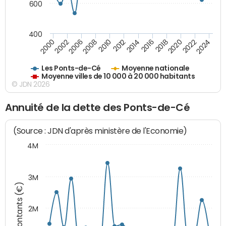
600
400
2018
2002
2022
2008
2012
2016
2000
2020
2006
2024
2010
2014
Les Ponts-de-Cé
Moyenne nationale
Moyenne villes de 10 000 à 20 000 habitants
© JDN 2026
Annuité de la dette des Ponts-de-Cé
(Source : JDN d'après ministère de l'Economie)
4M
3M
Montants (€)
2M