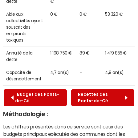
dette
€
Aide aux
0 €
0 €
53 320 €
collectivités ayant
souscrit des
emprunts
toxiques
Annuité de la
1 198 750 €
89 €
1 419 855 €
dette
Capacité de
4,7 an(s)
-
4,9 an(s)
désendettement
Budget des Ponts-
Recettes des
de-Cé
Ponts-de-Cé
Méthodologie :
Les chiffres présentés dans ce service sont ceux des
budgets principaux exécutés des communes dont les