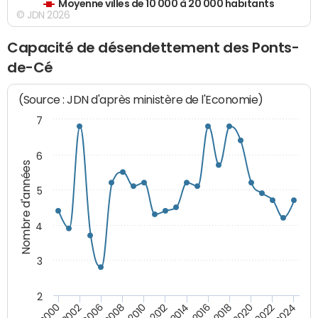
Moyenne villes de 10 000 à 20 000 habitants
© JDN 2026
Capacité de désendettement des Ponts-
de-Cé
(Source : JDN d'après ministère de l'Economie)
7
6
Nombre d'années
5
4
3
2
2018
2002
2020
2006
2022
2008
2024
2010
2012
2014
2016
2000