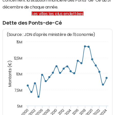
décembre de chaque année.
Les villes les plus endettées
Dette des Ponts-de-Cé
(Source : JDN d'après ministère de l'Economie)
15M
12,5M
Montants (€)
10M
7,5M
5M
2008
2022
2006
2020
2002
2018
2000
2016
2014
2012
2010
2024