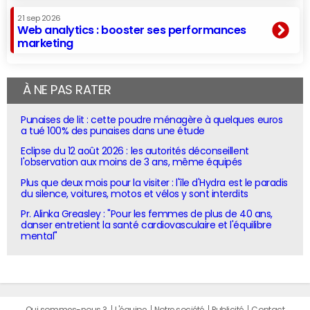
21 sep 2026
Web analytics : booster ses performances
marketing
À NE PAS RATER
Punaises de lit : cette poudre ménagère à quelques euros
a tué 100% des punaises dans une étude
Eclipse du 12 août 2026 : les autorités déconseillent
l'observation aux moins de 3 ans, même équipés
Plus que deux mois pour la visiter : l'île d'Hydra est le paradis
du silence, voitures, motos et vélos y sont interdits
Pr. Alinka Greasley : "Pour les femmes de plus de 40 ans,
danser entretient la santé cardiovasculaire et l'équilibre
mental"
Qui sommes-nous ?
L'équipe
Notre société
Publicité
Contact