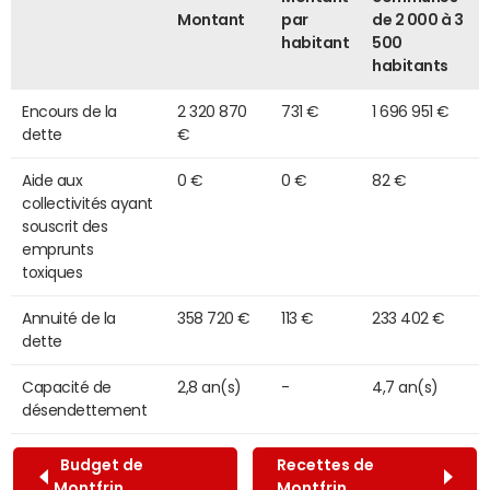
Montant
par
de 2 000 à 3
habitant
500
habitants
Encours de la
2 320 870
731 €
1 696 951 €
dette
€
Aide aux
0 €
0 €
82 €
collectivités ayant
souscrit des
emprunts
toxiques
Annuité de la
358 720 €
113 €
233 402 €
dette
Capacité de
2,8 an(s)
-
4,7 an(s)
désendettement
Budget de
Recettes de
Montfrin
Montfrin