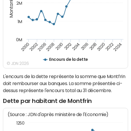
Montants (€)
2M
1M
0M
2010
2012
2014
2016
2018
2020
2022
2024
2000
2002
2006
2008
Encours de la dette
© JDN 2026
L'encours de la dette représente la somme que Montfrin
doit rembourser aux banques. La somme présentée ci-
dessus représente l'encours total au 31 décembre.
Dette par habitant de Montfrin
(Source : JDN d'après ministère de l'Economie)
1250