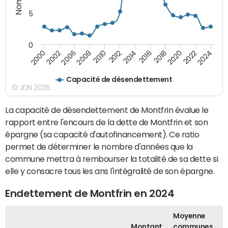
5
0
2000
2022
2016
2010
2002
2024
2018
2012
2006
2020
2014
2008
Capacité de désendettement
© JDN 2026
La capacité de désendettement de Montfrin évalue le
rapport entre l'encours de la dette de Montfrin et son
épargne (sa capacité d'autofinancement). Ce ratio
permet de déterminer le nombre d'années que la
commune mettra à rembourser la totalité de sa dette si
elle y consacre tous les ans l'intégralité de son épargne.
Endettement de Montfrin en 2024
Moyenne
Montant
communes