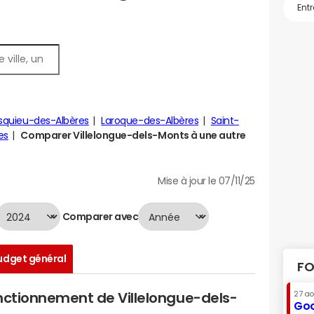
quieu-des-Albères
Laroque-des-Albères
Saint-
es
Comparer Villelongue-dels-Monts à une autre
Mise à jour le 07/11/25
Comparer avec
udget général
FO
27 a
onctionnement de Villelongue-dels-
Goo