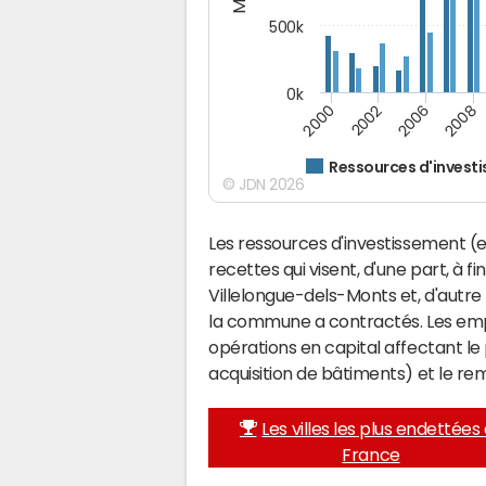
500k
0k
2000
2002
2006
2008
Ressources d'invest
© JDN 2026
Les ressources d'investissement (e
recettes qui visent, d'une part, à f
Villelongue-dels-Monts et, d'autre
la commune a contractés. Les emp
opérations en capital affectant l
acquisition de bâtiments) et le 
Les villes les plus endettées
France