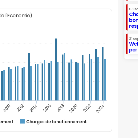
03 s
Cha
 de l'Economie)
bon
res
21 se
Web
per
2012
2024
2014
2016
2018
2020
2010
2022
nement
Charges de fonctionnement