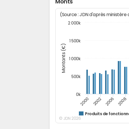
Monts
(Source : JDN d'après ministère
2 000k
1 500k
Montants (€)
1 000k
500k
0k
2000
2002
2006
2008
Produits de fonction
© JDN 2026