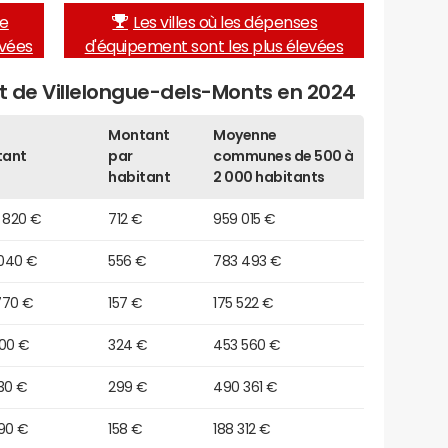
de
Les villes où les dépenses
evées
d'équipement sont les plus élevées
et de Villelongue-dels-Monts en 2024
Montant
Moyenne
tant
par
communes de 500 à
habitant
2 000 habitants
 820 €
712 €
959 015 €
 040 €
556 €
783 493 €
770 €
157 €
175 522 €
500 €
324 €
453 560 €
30 €
299 €
490 361 €
490 €
158 €
188 312 €