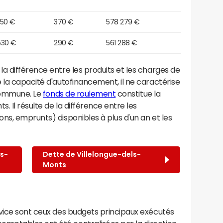
550 €
370 €
578 279 €
530 €
290 €
561 288 €
a différence entre les produits et les charges de
 la capacité d'autofinancement, il ne caractérise
 commune. Le
fonds de roulement
constitue la
. Il résulte de la différence entre les
ns, emprunts) disponibles à plus d'un an et les
s-
Dette de Villelongue-dels-
Monts
rvice sont ceux des budgets principaux exécutés