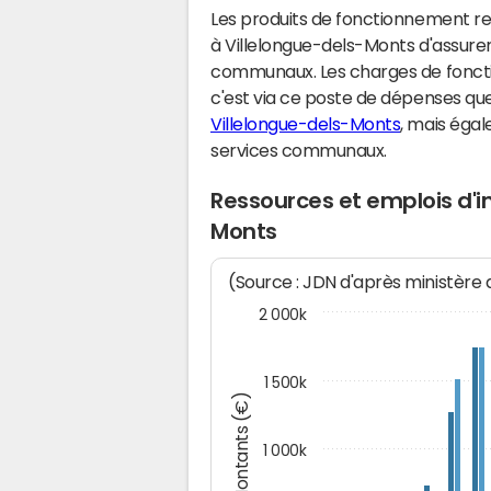
Les produits de fonctionnement r
à Villelongue-dels-Monts d'assure
communaux. Les charges de fonct
c'est via ce poste de dépenses que 
Villelongue-dels-Monts
, mais éga
services communaux.
Ressources et emplois d'i
Monts
(Source : JDN d'après ministère
2 000k
1 500k
Montants (€)
1 000k