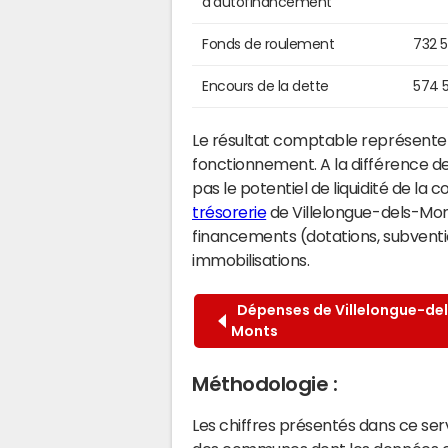
d'autofinancement
Fonds de roulement
732 
Encours de la dette
574 
Le résultat comptable représente l
fonctionnement. A la différence de
pas le potentiel de liquidité de la
trésorerie
de Villelongue-dels-Monts
financements (dotations, subventio
immobilisations.
Dépenses de Villelongue-del
Monts
Méthodologie :
Les chiffres présentés dans ce se