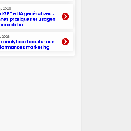
ep 2026
tGPT et IA génératives :
nes pratiques et usages
ponsables
p 2026
 analytics : booster ses
formances marketing