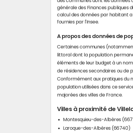
des communes dont les données co
générale des Finances publiques du
calcul des données par habitant a 
fournies par l'Insee.
A propos des données de pop
Certaines communes (notamment 
littoral dont la population perman
éléments de leur budget à un nom
de résidences secondaires ou de pl
Conformément aux pratiques du mi
population utilisées dans ce servi
majorées des villes de France.
Villes à proximité de Vill
Montesquieu-des-Albères (66
Laroque-des-Albères (66740)