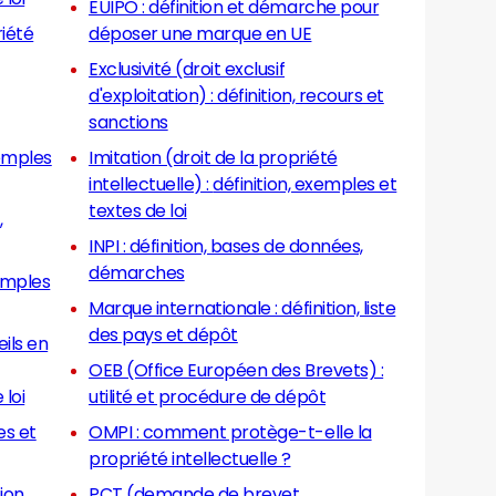
EUIPO : définition et démarche pour
riété
déposer une marque en UE
Exclusivité (droit exclusif
d'exploitation) : définition, recours et
sanctions
Imitation (droit de la propriété
intellectuelle) : définition, exemples et
textes de loi
,
INPI : définition, bases de données,
démarches
Marque internationale : définition, liste
des pays et dépôt
ils en
OEB (Office Européen des Brevets) :
 loi
utilité et procédure de dépôt
OMPI : comment protège-t-elle la
propriété intellectuelle ?
PCT (demande de brevet