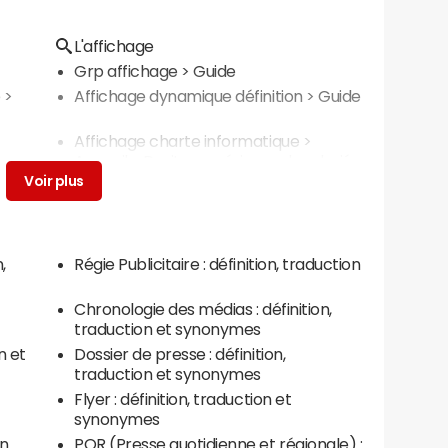
L'affichage
Grp affichage
> Guide
e
>
Affichage dynamique définition
> Guide
Affichage charte informatique
>
Accueil - Droits numériques du salarié
,
Régie Publicitaire : définition, traduction
Chronologie des médias : définition,
traduction et synonymes
n et
Dossier de presse : définition,
traduction et synonymes
Flyer : définition, traduction et
synonymes
on
PQR (Presse quotidienne et régionale) :