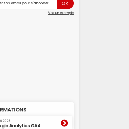
Voir un exemple
RMATIONS
oû 2026
gle Analytics GA4