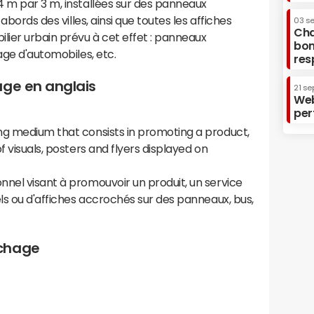
4 m par 3 m, installées sur des panneaux
abords des villes, ainsi que toutes les affiches
03 s
Cha
lier urbain prévu à cet effet : panneaux
bon
age d'automobiles, etc.
res
age en anglais
21 se
Web
per
ing medium that consists in promoting a product,
f visuals, posters and flyers displayed on
nel visant à promouvoir un produit, un service
els ou d'affiches accrochés sur des panneaux, bus,
ichage