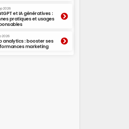
ep 2026
tGPT et IA génératives :
nes pratiques et usages
ponsables
p 2026
 analytics : booster ses
formances marketing