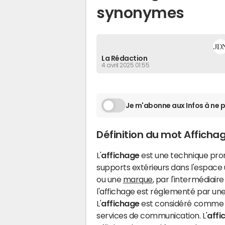
synonymes
La Rédaction
4 avril 2025 01:55
Je m'abonne aux Infos à ne p
Définition du mot Afficha
L'
affichage
est une technique prom
supports extérieurs dans l'espace u
ou une
marque
, par l'intermédiaire
l'affichage est réglementé par une l
L'
affichage
est considéré comme u
services de communication. L'
affi