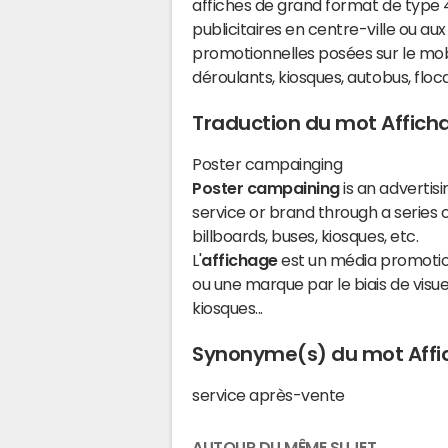
affiches de grand format de type 
publicitaires en centre-ville ou aux 
promotionnelles posées sur le mobi
déroulants, kiosques, autobus, floc
Traduction du mot Affich
Poster campainging
Poster campaining
is an advertis
service or brand through a series o
billboards, buses, kiosques, etc.
L'
affichage
est un média promotion
ou une marque par le biais de visu
kiosques...
Synonyme(s) du mot Aff
service après-vente
AUTOUR DU MÊME SUJET