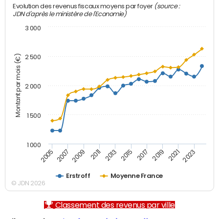
(source :
Evolution des revenus fiscaux moyens par foyer
JDN d'après le ministère de l'Economie)
3 000
Montant par mois (€)
2 500
2 000
1 500
1 000
2007
2017
2009
2019
2011
2021
2013
2023
2005
2015
Erstroff
Moyenne France
© JDN 2026
Classement des revenus par ville