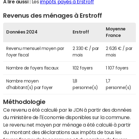
A lire aussi :
Les
impôts payés à Erstroff
Revenus des ménages à Erstroff
Moyenne
Données 2024
Erstroff
France
Revenu mensuel moyen par
2 330 € / par
2 626 € / par
foyer fiscal
mois
mois
Nombre de foyers fiscaux
102 foyers
1 107 foyers
Nombre moyen
1,8
1,7
d'habitant(s) par foyer
personne(s)
personne(s)
Méthodologie
Ce revenu a été calculé par le JDN à partir des données
du ministère de l'Economie disponibles sur la commune.
Le revenu net moyen par ménage a été calculé à partir
du montant des déclarations aux impôts de tous les