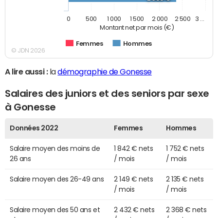
0
500
1 000
1 500
2 000
2 500
3 …
Montant net par mois (€)
Femmes
Hommes
© JDN 2026
A lire aussi :
la
démographie de Gonesse
Salaires des juniors et des seniors par sexe
à Gonesse
Données 2022
Femmes
Hommes
Salaire moyen des moins de
1 842 € nets
1 752 € nets
26 ans
/ mois
/ mois
Salaire moyen des 26-49 ans
2 149 € nets
2 135 € nets
/ mois
/ mois
Salaire moyen des 50 ans et
2 432 € nets
2 368 € nets