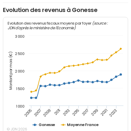
Evolution des revenus à Gonesse
(source :
Evolution des revenus fiscaux moyens par foyer
JDN d'après le ministère de l'Economie)
3 000
Montant par mois (€)
2 500
2 000
1 500
1 000
2007
2017
2009
2019
2011
2021
2013
2023
2005
2015
Gonesse
Moyenne France
© JDN 2026