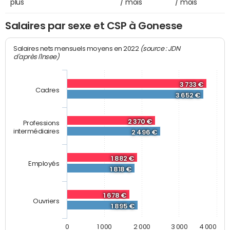
plus
/ mois
/ mois
Salaires par sexe et CSP à Gonesse
(source : JDN
Salaires nets mensuels moyens en 2022
d'après l'Insee)
3 733 €
Cadres
3 652 €
2 370 €
Professions
intermédiaires
2 496 €
1 882 €
Employés
1 818 €
1 678 €
Ouvriers
1 895 €
0
1 000
2 000
3 000
4 000