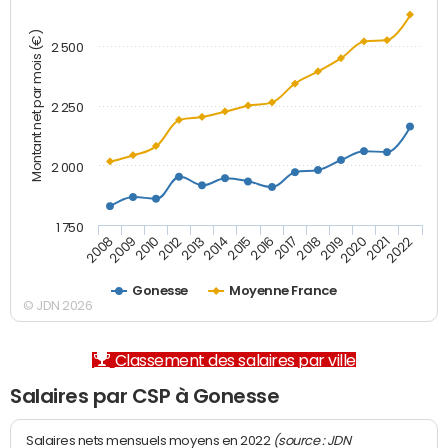
Montant net par mois (€)
2 500
2 250
2 000
1 750
2012
2019
2014
2021
2008
2016
2010
2018
2013
2020
2015
2022
2009
2017
Gonesse
Moyenne France
© JDN 2026
Classement des salaires par ville
Salaires par CSP à Gonesse
(source : JDN
Salaires nets mensuels moyens en 2022