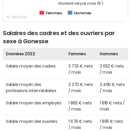
Montant net par mois (€)
Femmes
Hommes
© JDN 2026
Salaires des cadres et des ouvriers par
sexe à Gonesse
Données 2022
Femmes
Hommes
Salaire moyen des cadres
3 733 € nets
3 652 € nets
/ mois
/ mois
Salaire moyen des
2 370 € nets
2 496 € nets
professions intermédiaires
/ mois
/ mois
Salaire moyen des employés
1 882 € nets
1 818 € nets /
/ mois
mois
Salaire moyen des ouvriers
1 678 € nets
1 895 € nets
/ mois
/ mois