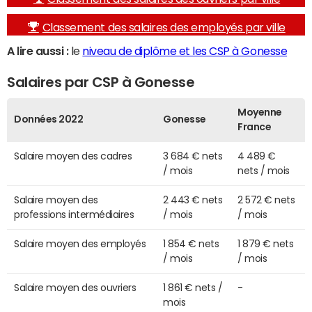
Classement des salaires des employés par ville
A lire aussi :
le
niveau de diplôme et les CSP à Gonesse
Salaires par CSP à Gonesse
Moyenne
Données 2022
Gonesse
France
Salaire moyen des cadres
3 684 € nets
4 489 €
/ mois
nets / mois
Salaire moyen des
2 443 € nets
2 572 € nets
professions intermédiaires
/ mois
/ mois
Salaire moyen des employés
1 854 € nets
1 879 € nets
/ mois
/ mois
Salaire moyen des ouvriers
1 861 € nets /
-
mois