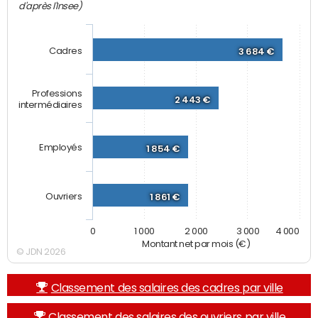
d'après l'Insee)
Cadres
3 684 €
Professions
2 443 €
intermédiaires
Employés
1 854 €
Ouvriers
1 861 €
0
1 000
2 000
3 000
4 000
Montant net par mois (€)
© JDN 2026
Classement des salaires des cadres par ville
Classement des salaires des ouvriers par ville