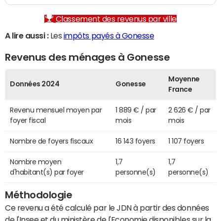
Classement des revenus par ville
A lire aussi :
Les
impôts payés à Gonesse
Revenus des ménages à Gonesse
Moyenne
Données 2024
Gonesse
France
Revenu mensuel moyen par
1 889 € / par
2 626 € / par
foyer fiscal
mois
mois
Nombre de foyers fiscaux
16 143 foyers
1 107 foyers
Nombre moyen
1,7
1,7
d'habitant(s) par foyer
personne(s)
personne(s)
Méthodologie
Ce revenu a été calculé par le JDN à partir des données
de l'Insee et du ministère de l'Economie disponibles sur la