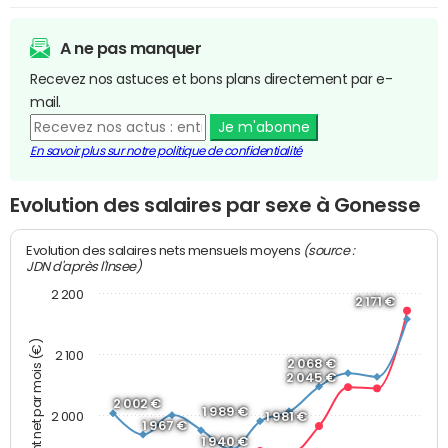
A ne pas manquer
Recevez nos astuces et bons plans directement par e-
mail.
Je m'abonne
En savoir plus sur notre politique de confidentialité
Evolution des salaires par sexe à Gonesse
(source :
Evolution des salaires nets mensuels moyens
JDN d'après l'Insee)
2 200
2 171 €
Montant net par mois (€)
2 100
2 068 €
2 045 €
2 002 €
1 989 €
2 000
1 981 €
1 967 €
1 940 €