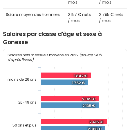
mois
/ mois
Salaire moyen des hommes
2 157 € nets
2 795 € nets
/ mois
/ mois
Salaires par classe d'âge et sexe à
Gonesse
(source : JDN
Salaires nets mensuels moyens en 2022
d'après l'Insee)
1 842 €
moins de 26 ans
1 752 €
2 149 €
26-49 ans
2 135 €
2 432 €
50 ans et plus
2 368 €