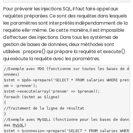
Pour prévenir les injections SQL, il faut faire appel aux
requêtes préparées. Ce sont des requêtes dans lesquels
les paramètres sont interprétés indépendamment de la
requête elle-même. De cette manière, il est impossible
d'effectuer des injections. Dans tous les systèmes de
gestion de bases de données, deux méthodes sont
utilisées : prepare() qui prépare la requête et execute()
qui exécute la requête avec les paramètres.
//Exemple avec PDO (fonctionne sur toutes les bases de d
onnées)

$stmt = $pdo->prepare('SELECT * FROM salaries WHERE pren
om = :prenom');

$stmt->execute(array('prenom' => $prenom));

foreach ($stmt as $ligne)

{

//Traitement de la ligne de résultat

}

//Exemple avec MySQLi (fonctionne pour les bases de donn
ées 
MySQL
)

$stmt = $connexion->prepare('SELECT * FROM salaries WHER