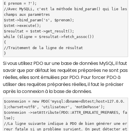
E prenom = ?');

//Avec MySQLi, c'est la méthode bind_param() qui lie les 
champs aux paramètres

$stmt->bind_param('s', $prenom);

$stmt->execute();

$resultat = $stmt->get_result();

while ($ligne = $resultat->fetch_assoc())

{

//Traitement de la ligne de résultat

}
Si vous utilisez PDO sur une base de données MySQL, il faut
savoir que par défaut les requêtes préparées ne sont pas
réelles, elles sont émulées par PDO. Pour forcer PDO à
utiliser des requêtes préparées réelles, il faut le préciser
après la connexion à la base de données.
$connexion = new PDO('mysql:dbname=dbtest;host=127.0.0.
1;charset=utf8', 'utilisateur', 'motDePasse');

$connexion ->setAttribute(PDO::ATTR_EMULATE_PREPARES, fa
lse);

//La ligne suivante indique à PDO de bien générer une er
reur fatale si un problème survient. On peut détecter et 