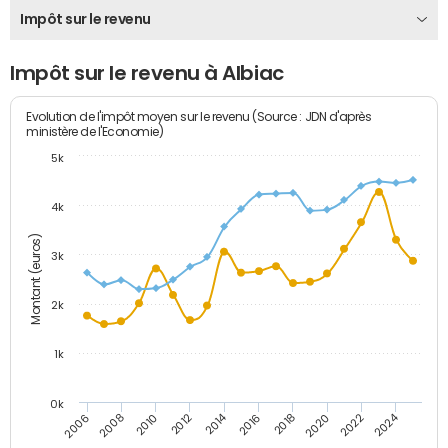
Impôt sur le revenu
Impôt sur le revenu à Albiac
Evolution de l'impôt moyen sur le revenu (Source : JDN d'après
ministère de l'Economie)
5k
4k
Montant (euros)
3k
2k
1k
0k
2014
2024
2010
2020
2012
2022
2006
2016
2008
2018