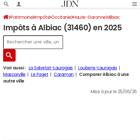
Patrimoine
Impôts
Occitanie
Haute-Garonne
Albiac
Impôts à Albiac (31460) en 2025
Impôt sur le revenu
Voir aussi :
La Salvetat-Lauragais
Loubens-Lauragais
Mascarville
Le Faget
Caraman
Comparer Albiac à une
autre ville
Mise à jour le 25/06/26