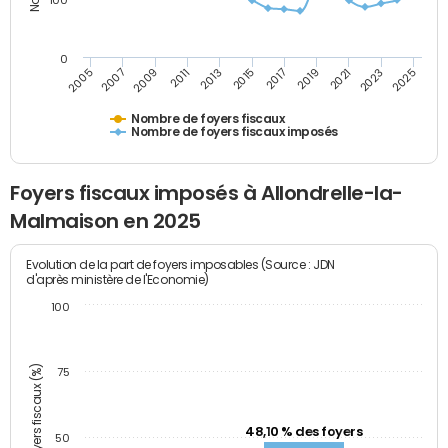
100
0
2009
2023
2017
2011
2025
2005
2019
2013
2007
2021
2015
Nombre de foyers fiscaux
Nombre de foyers fiscaux imposés
Foyers fiscaux imposés à Allondrelle-la-
Malmaison en 2025
Evolution de la part de foyers imposables (Source : JDN
d'après ministère de l'Economie)
100
Part des foyers fiscaux (%)
75
48,10 % des foyers
50