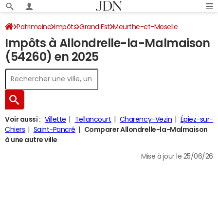
Patrimoine
Impôts
Grand Est
Meurthe-et-Moselle
Impôts à Allondrelle-la-Malmaison
Allondrelle-la-Malmaison
Impôt sur le revenu
(54260) en 2025
Voir aussi :
Villette
Tellancourt
Charency-Vezin
Épiez-sur-
Chiers
Saint-Pancré
Comparer Allondrelle-la-Malmaison
à une autre ville
Mise à jour le 25/06/26