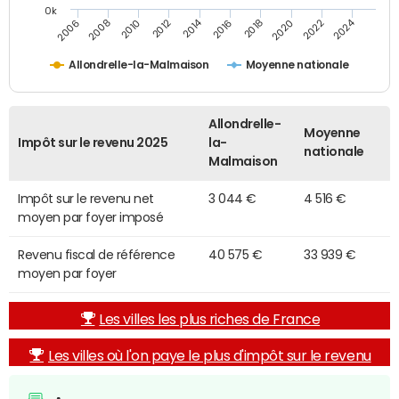
0k
2014
2024
2010
2020
2012
2022
2006
2016
2008
2018
Allondrelle-la-Malmaison
Moyenne nationale
Allondrelle-
Moyenne
Impôt sur le revenu 2025
la-
nationale
Malmaison
Impôt sur le revenu net
3 044 €
4 516 €
moyen par foyer imposé
Revenu fiscal de référence
40 575 €
33 939 €
moyen par foyer
Les villes les plus riches de France
Les villes où l'on paye le plus d'impôt sur le revenu