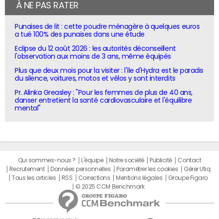
À NE PAS RATER
Punaises de lit : cette poudre ménagère à quelques euros
a tué 100% des punaises dans une étude
Eclipse du 12 août 2026 : les autorités déconseillent
l'observation aux moins de 3 ans, même équipés
Plus que deux mois pour la visiter : l'île d'Hydra est le paradis
du silence, voitures, motos et vélos y sont interdits
Pr. Alinka Greasley : "Pour les femmes de plus de 40 ans,
danser entretient la santé cardiovasculaire et l'équilibre
mental"
Qui sommes-nous ?
L'équipe
Notre société
Publicité
Contact
Recrutement
Données personnelles
Paramétrer les cookies
Gérer Utiq
Tous les articles
RSS
Corrections
Mentions légales
Groupe Figaro
© 2025 CCM Benchmark