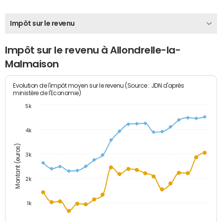
Impôt sur le revenu
Impôt sur le revenu à Allondrelle-la-
Malmaison
Evolution de l'impôt moyen sur le revenu (Source : JDN d'après
ministère de l'Economie)
5k
4k
Montant (euros)
3k
2k
1k