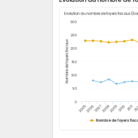
Evolution du nombre de foyers fiscaux (Sou
300
250
Nombre de foyers fiscaux
200
150
100
50
0
2005
20
2009
2006
2010
2007
2011
2008
Nombre de foyers fisc