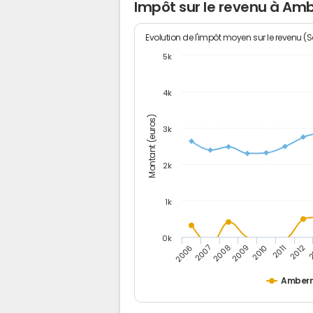
Impôt sur le revenu à Am
Evolution de l'impôt moyen sur le revenu (
5k
4k
Montant (euros)
3k
2k
1k
0k
2006
2007
2008
2009
2010
2011
2012
2
Amber