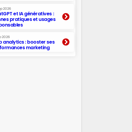
ep 2026
tGPT et IA génératives :
nes pratiques et usages
ponsables
p 2026
 analytics : booster ses
formances marketing