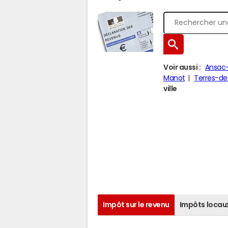
Voir aussi :
Ansac-
Manot
Terres-d
ville
Impôt sur le revenu
Impôts locau