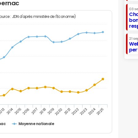
bernac
03 s
Cha
Source : JDN d'après ministère de l'Economie)
bon
res
21 se
Web
per
2014
2024
013
2015
2016
2017
2018
2019
2020
2021
2022
2023
2025
nac
Moyenne nationale