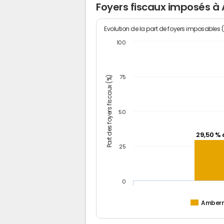
Foyers fiscaux imposés 
Evolution de la part de foyers imposables 
100
Part des foyers fiscaux (%)
75
50
29,50 % 
25
0
Amber