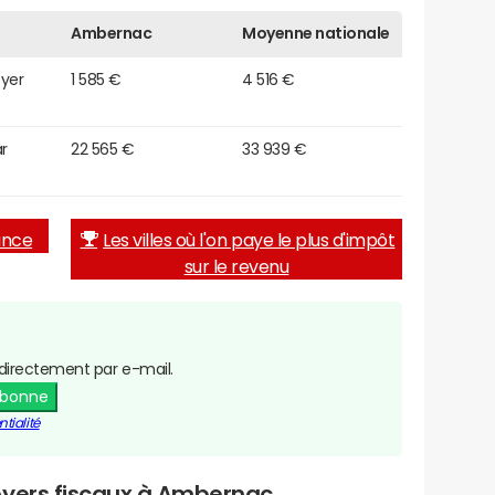
Ambernac
Moyenne nationale
oyer
1 585 €
4 516 €
r
22 565 €
33 939 €
rance
Les villes où l'on paye le plus d'impôt
sur le revenu
directement par e-mail.
abonne
tialité
oyers fiscaux à Ambernac