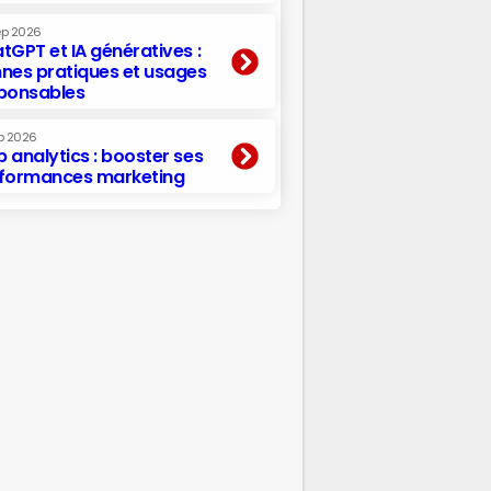
ep 2026
tGPT et IA génératives :
nes pratiques et usages
ponsables
p 2026
 analytics : booster ses
formances marketing