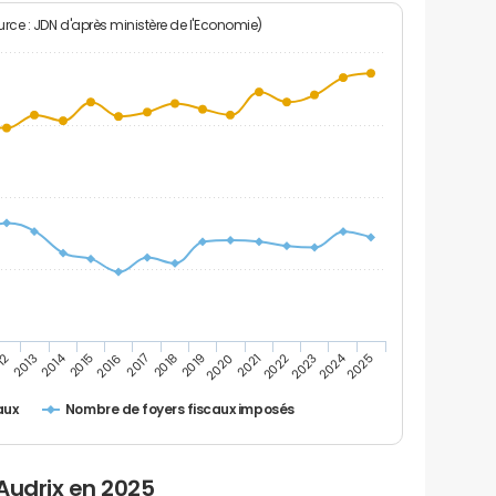
rce : JDN d'après ministère de l'Economie)
2024
2014
12
2019
2016
2023
2013
2020
2017
2021
2018
2025
2015
2022
Nombre de foyers fiscaux imposés
aux
Audrix en 2025