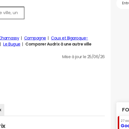
-Chamassy
Campagne
Coux et Bigaroque-
Le Bugue
Comparer Audrix à une autre ville
Mise à jour le 25/06/26
FO
x
27 a
ix
Goo