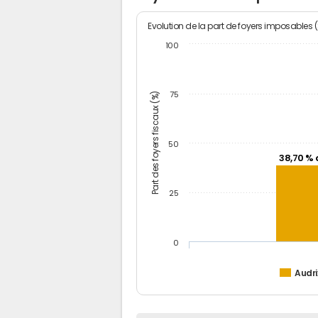
Evolution de la part de foyers imposables 
100
Part des foyers fiscaux (%)
75
50
38,70 % 
25
0
Audri