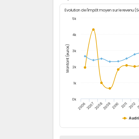
Evolution de l'impôt moyen sur le revenu (
5k
4k
Montant (euros)
3k
2k
1k
0k
2006
2007
2008
2009
2010
2011
2012
2
Audri