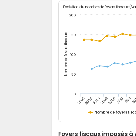
Evolution du nombre de foyers fiscaux (Sou
200
Nombre de foyers fiscaux
150
100
50
0
2005
20
2009
2006
2010
2007
2011
2008
Nombre de foyers fisc
Foyers fiscaux imposés à 