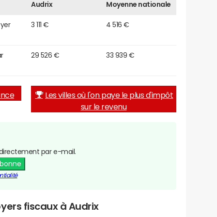
Audrix
Moyenne nationale
oyer
3 111 €
4 516 €
r
29 526 €
33 939 €
rance
Les villes où l'on paye le plus d'impôt
sur le revenu
directement par e-mail.
abonne
tialité
yers fiscaux à Audrix