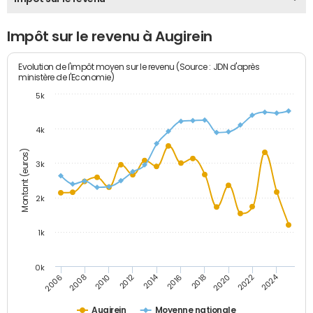
Impôt sur le revenu à Augirein
Evolution de l'impôt moyen sur le revenu (Source : JDN d'après
ministère de l'Economie)
5k
4k
Montant (euros)
3k
2k
1k
0k
2014
2024
2010
2020
2012
2022
2006
2016
2008
2018
Augirein
Moyenne nationale