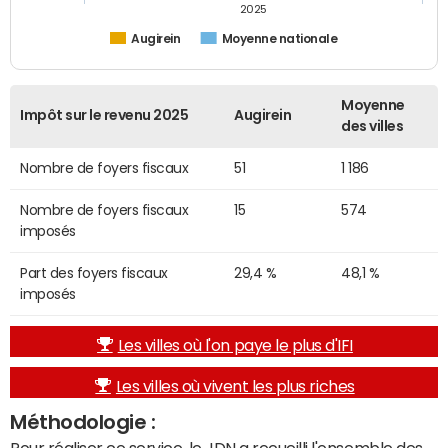
2025
Augirein
Moyenne nationale
Moyenne
Impôt sur le revenu 2025
Augirein
des villes
Nombre de foyers fiscaux
51
1 186
Nombre de foyers fiscaux
15
574
imposés
Part des foyers fiscaux
29,4 %
48,1 %
imposés
Les villes où l'on paye le plus d'IFI
Les villes où vivent les plus riches
Méthodologie :
Pour réaliser ce service, le JDN a recueilli l'ensemble des