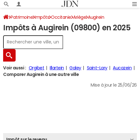
Patrimoine
Impôts
Occitanie
Ariège
Augirein
Impôts à Augirein (09800) en 2025
Impôt sur le revenu
Voir aussi :
Orgibet
Illartein
Galey
Saint-Lary
Aucazein
Comparer Augirein à une autre ville
Mise à jour le 25/06/26
Impôt sur le revenu