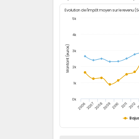
Evolution de l'impôt moyen sur le revenu (
5k
4k
Montant (euros)
3k
2k
1k
0k
2006
2007
2008
2009
2010
2011
2012
2
Baju