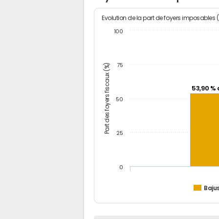
Evolution de la part de foyers imposables 
100
Part des foyers fiscaux (%)
75
53,90 % 
50
25
0
Baju