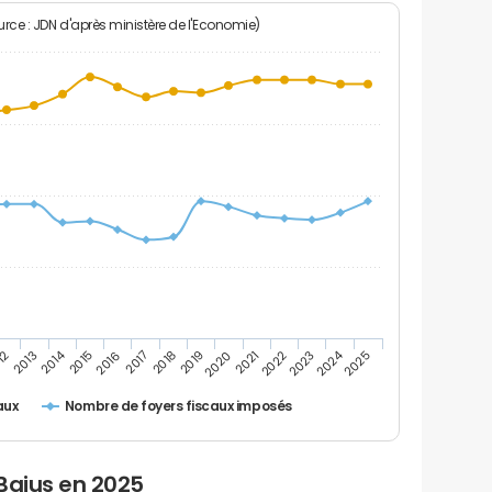
rce : JDN d'après ministère de l'Economie)
2024
2014
12
2019
2016
2023
2013
2020
2017
2021
2018
2025
2015
2022
Nombre de foyers fiscaux imposés
aux
Bajus en 2025