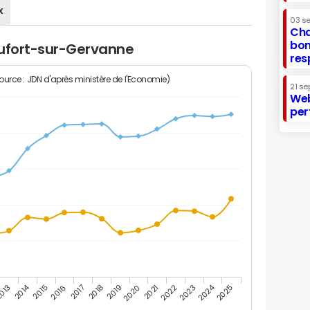
x
03 s
Cha
bon
aufort-sur-Gervanne
res
Source : JDN d'après ministère de l'Economie)
21 se
Web
per
2014
2024
013
2015
2016
2017
2018
2019
2020
2021
2022
2023
2025