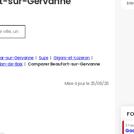
rt-sur-Gervanne
ar-sur-Gervanne
Suze
Gigors-et-Lozeron
lan-de-Baix
Comparer Beaufort-sur-Gervanne
Mise à jour le 25/06/26
FO
27 a
Goo