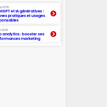
ep 2026
tGPT et IA génératives :
nes pratiques et usages
ponsables
p 2026
 analytics : booster ses
formances marketing