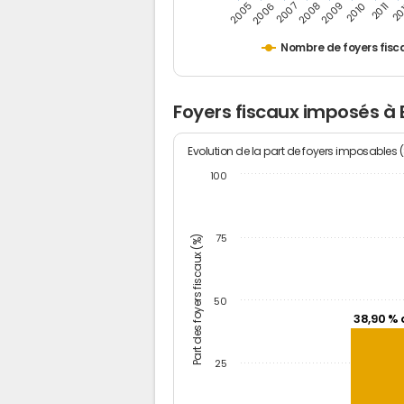
2005
20
2009
2006
2010
2007
2011
2008
Nombre de foyers fisc
Foyers fiscaux imposés à
Evolution de la part de foyers imposables 
100
Part des foyers fiscaux (%)
75
50
38,90 % 
25