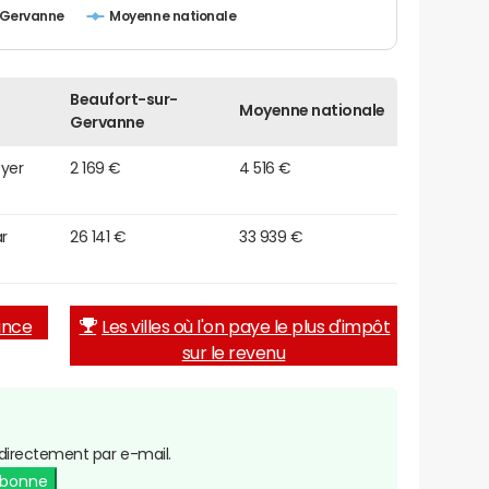
-Gervanne
Moyenne nationale
Beaufort-sur-
Moyenne nationale
Gervanne
oyer
2 169 €
4 516 €
r
26 141 €
33 939 €
rance
Les villes où l'on paye le plus d'impôt
sur le revenu
directement par e-mail.
abonne