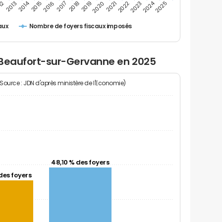
2024
2014
12
2019
2016
2023
2013
2020
2017
2021
2018
2025
2015
2022
Nombre de foyers fiscaux imposés
aux
 Beaufort-sur-Gervanne en 2025
(Source : JDN d'après ministère de l'Economie)
48,10 % des foyers
des foyers