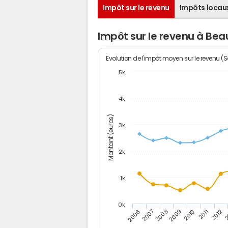
Impôt sur le revenu
Impôts locau
Impôt sur le revenu à Be
Evolution de l'impôt moyen sur le revenu (
5k
4k
Montant (euros)
3k
2k
1k
0k
2006
2007
2008
2009
2010
2011
2012
2