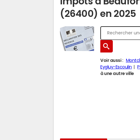
Impôts à Beaufo
(26400) en 2025
Voir aussi :
Montcl
Eygluy-Escoulin
P
à une autre ville