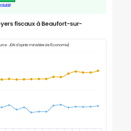
tialité
yers fiscaux à Beaufort-sur-
rce : JDN d'après ministère de l'Economie)