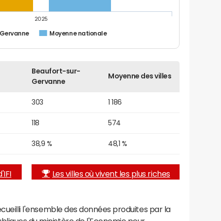
2025
-Gervanne
Moyenne nationale
Beaufort-sur-
Moyenne des villes
Gervanne
303
1 186
118
574
38,9 %
48,1 %
'IFI
Les villes où vivent les plus riches
recueilli l'ensemble des données produites par la
ubliques du ministère de l'Economie pour