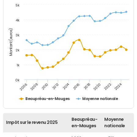
5k
4k
Montant (euros)
3k
2k
1k
0k
2014
2024
2010
2020
2012
2022
2006
2016
2008
2018
Beaupréau-en-Mauges
Moyenne nationale
Beaupréau-
Moyenne
Impôt sur le revenu 2025
en-Mauges
nationale