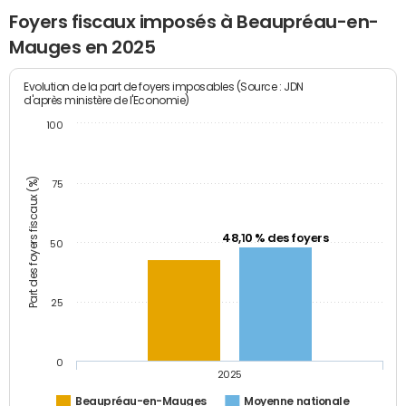
Foyers fiscaux imposés à Beaupréau-en-
Mauges en 2025
Evolution de la part de foyers imposables (Source : JDN
d'après ministère de l'Economie)
100
Part des foyers fiscaux (%)
75
48,10 % des foyers
50
25
0
2025
Beaupréau-en-Mauges
Moyenne nationale