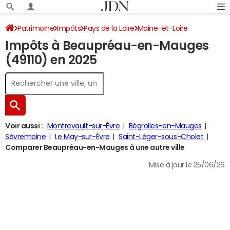
Patrimoine
Impôts
Pays de la Loire
Maine-et-Loire
Impôts à Beaupréau-en-Mauges
Beaupréau-en-Mauges
Impôt sur le revenu
(49110) en 2025
Voir aussi :
Montrevault-sur-Èvre
Bégrolles-en-Mauges
Sèvremoine
Le May-sur-Èvre
Saint-Léger-sous-Cholet
Comparer Beaupréau-en-Mauges à une autre ville
Mise à jour le 25/06/26