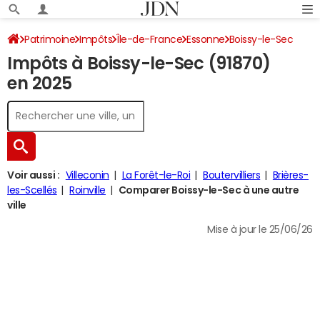
Patrimoine
Impôts
Île-de-France
Essonne
Boissy-le-Sec
Impôts à Boissy-le-Sec (91870)
Impôt sur le revenu
en 2025
Voir aussi :
Villeconin
La Forêt-le-Roi
Boutervilliers
Brières-
les-Scellés
Roinville
Comparer Boissy-le-Sec à une autre
ville
Mise à jour le 25/06/26