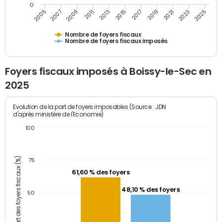
0
2009
2023
2017
2011
2025
2005
2019
2013
2007
2021
2015
Nombre de foyers fiscaux
Nombre de foyers fiscaux imposés
Foyers fiscaux imposés à Boissy-le-Sec en
2025
Evolution de la part de foyers imposables (Source : JDN
d'après ministère de l'Economie)
100
Part des foyers fiscaux (%)
75
61,60 % des foyers
48,10 % des foyers
50