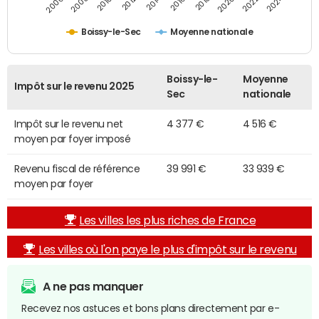
2014
2024
2010
2020
2012
2022
2006
2016
2008
2018
Boissy-le-Sec
Moyenne nationale
Boissy-le-
Moyenne
Impôt sur le revenu 2025
Sec
nationale
Impôt sur le revenu net
4 377 €
4 516 €
moyen par foyer imposé
Revenu fiscal de référence
39 991 €
33 939 €
moyen par foyer
Les villes les plus riches de France
Les villes où l'on paye le plus d'impôt sur le revenu
A ne pas manquer
Recevez nos astuces et bons plans directement par e-