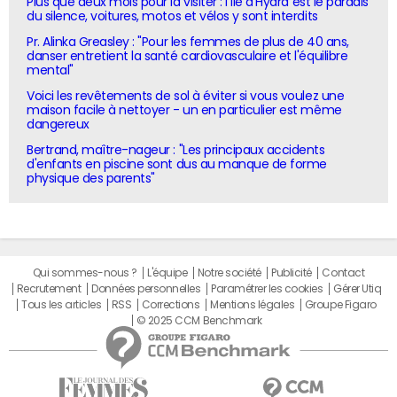
Plus que deux mois pour la visiter : l'île d'Hydra est le paradis
du silence, voitures, motos et vélos y sont interdits
Pr. Alinka Greasley : "Pour les femmes de plus de 40 ans,
danser entretient la santé cardiovasculaire et l'équilibre
mental"
Voici les revêtements de sol à éviter si vous voulez une
maison facile à nettoyer - un en particulier est même
dangereux
Bertrand, maître-nageur : "Les principaux accidents
d'enfants en piscine sont dus au manque de forme
physique des parents"
Qui sommes-nous ?
L'équipe
Notre société
Publicité
Contact
Recrutement
Données personnelles
Paramétrer les cookies
Gérer Utiq
Tous les articles
RSS
Corrections
Mentions légales
Groupe Figaro
© 2025 CCM Benchmark