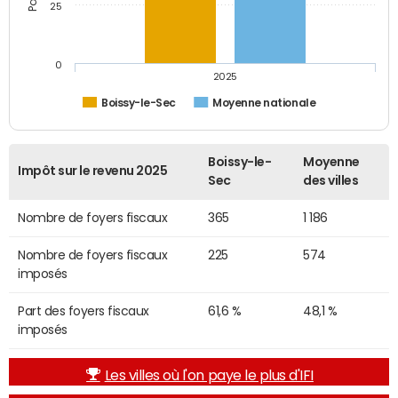
25
0
2025
Boissy-le-Sec
Moyenne nationale
Boissy-le-
Moyenne
Impôt sur le revenu 2025
Sec
des villes
Nombre de foyers fiscaux
365
1 186
Nombre de foyers fiscaux
225
574
imposés
Part des foyers fiscaux
61,6 %
48,1 %
imposés
Les villes où l'on paye le plus d'IFI