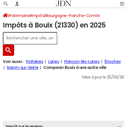
Patrimoine
Impôts
Bourgogne-Franche-Comté
Impôts à Bouix (21330) en 2025
Côte-d'Or
Bouix
Impôt sur le revenu
Voir aussi :
Pothières
Larrey
Poinçon-lès-Larrey
Étrochey
Noiron-sur-Seine
Comparer Bouix à une autre ville
Mise à jour le 25/06/26
Impôt sur le revenu