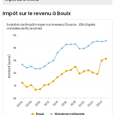
Impôt sur le revenu à Bouix
Evolution de l'impôt moyen sur le revenu (Source : JDN d'après
ministère de l'Economie)
5k
4k
Montant (euros)
3k
2k
1k
0k
2014
2024
2010
2020
2012
2022
2006
2016
2008
2018
Bouix
Moyenne nationale