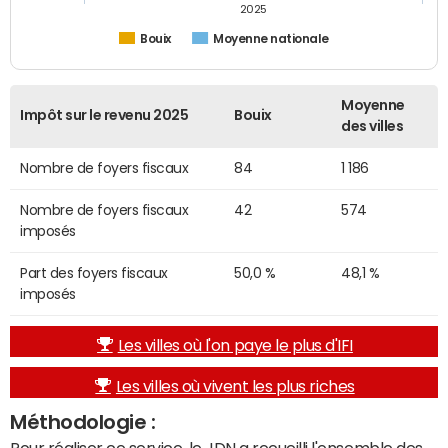
2025
Bouix
Moyenne nationale
Moyenne
Impôt sur le revenu 2025
Bouix
des villes
Nombre de foyers fiscaux
84
1 186
Nombre de foyers fiscaux
42
574
imposés
Part des foyers fiscaux
50,0 %
48,1 %
imposés
Les villes où l'on paye le plus d'IFI
Les villes où vivent les plus riches
Méthodologie :
Pour réaliser ce service, le JDN a recueilli l'ensemble des