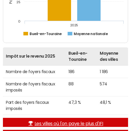
25
0
2025
Bueil-en-Touraine
Moyenne nationale
Bueil-en-
Moyenne
Impôt sur le revenu 2025
Touraine
des villes
Nombre de foyers fiscaux
186
1 186
Nombre de foyers fiscaux
88
574
imposés
Part des foyers fiscaux
47,3 %
48,1 %
imposés
Les villes où l'on paye le plus d'IFI