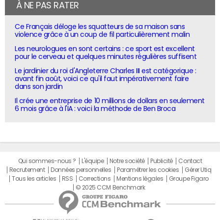
À NE PAS RATER
Ce Français déloge les squatteurs de sa maison sans
violence grâce à un coup de fil particulièrement malin
Les neurologues en sont certains : ce sport est excellent
pour le cerveau et quelques minutes régulières suffisent
Le jardinier du roi d'Angleterre Charles III est catégorique :
avant fin août, voici ce qu'il faut impérativement faire
dans son jardin
Il crée une entreprise de 10 millions de dollars en seulement
6 mois grâce à l'IA : voici la méthode de Ben Broca
Qui sommes-nous ?
L'équipe
Notre société
Publicité
Contact
Recrutement
Données personnelles
Paramétrer les cookies
Gérer Utiq
Tous les articles
RSS
Corrections
Mentions légales
Groupe Figaro
© 2025 CCM Benchmark