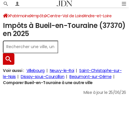
Patrimoine
Impôts
Centre-Val de Loire
Indre-et-Loire
Impôts à Bueil-en-Touraine (37370)
Bueil-en-Touraine
Impôt sur le revenu
en 2025
Voir aussi :
Villebourg
Neuvy-le-Roi
Saint-Christophe-sur-
le-Nais
Dissay-sous-Courcillon
Beaumont-sur-Dême
Comparer Bueil-en-Touraine à une autre ville
Mise à jour le 25/06/26