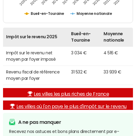
2014
2024
2010
2020
2012
2022
2006
2016
2008
2018
Bueil-en-Touraine
Moyenne nationale
Bueil-en-
Moyenne
Impôt sur le revenu 2025
Touraine
nationale
Impôt sur le revenu net
3 034 €
4 516 €
moyen par foyer imposé
Revenu fiscal de référence
31 532 €
33 939 €
moyen par foyer
Les villes les plus riches de France
Les villes où l'on paye le plus d'impôt sur le revenu
A ne pas manquer
Recevez nos astuces et bons plans directement par e-