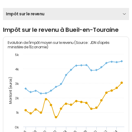
Impôt sur le revenu
Impôt sur le revenu à Bueil-en-Touraine
Evolution de l'impôt moyen sur le revenu (Source : JDN d'après
ministère de l'Economie)
5k
4k
Montant (euros)
3k
2k
1k
0k