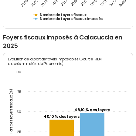
2009
2023
2017
2011
2025
2005
2019
2013
2007
2021
2015
Nombre de foyers fiscaux
Nombre de foyers fiscaux imposés
Foyers fiscaux imposés à Calacuccia en
2025
Evolution de la part de foyers imposables (Source : JDN
d'après ministère de l'Economie)
100
Part des foyers fiscaux (%)
75
48,10 % des foyers
50
40,10 % des foyers
25