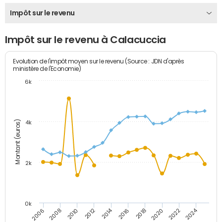
Impôt sur le revenu
Impôt sur le revenu à Calacuccia
Evolution de l'impôt moyen sur le revenu (Source : JDN d'après
ministère de l'Economie)
6k
Montant (euros)
4k
2k
0k
2014
2024
2010
2020
2012
2022
2006
2016
2008
2018