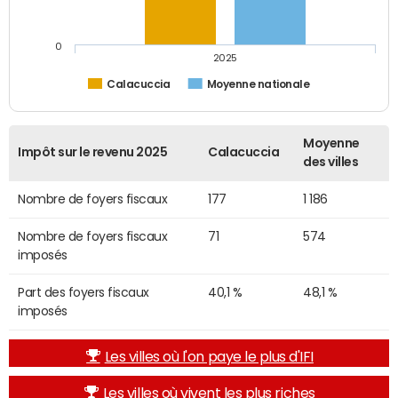
0
2025
Calacuccia
Moyenne nationale
Moyenne
Impôt sur le revenu 2025
Calacuccia
des villes
Nombre de foyers fiscaux
177
1 186
Nombre de foyers fiscaux
71
574
imposés
Part des foyers fiscaux
40,1 %
48,1 %
imposés
Les villes où l'on paye le plus d'IFI
Les villes où vivent les plus riches