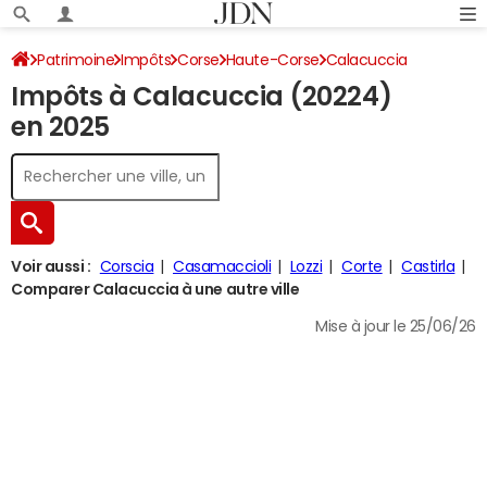
Patrimoine
Impôts
Corse
Haute-Corse
Calacuccia
Impôts à Calacuccia (20224)
Impôt sur le revenu
en 2025
Voir aussi :
Corscia
Casamaccioli
Lozzi
Corte
Castirla
Comparer Calacuccia à une autre ville
Mise à jour le 25/06/26