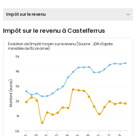
Impôt sur le revenu
Impôt sur le revenu à Castelferrus
Evolution de l'impôt moyen sur le revenu (Source : JDN d'après
ministère de l'Economie)
5k
4k
Montant (euros)
3k
2k
1k
0k