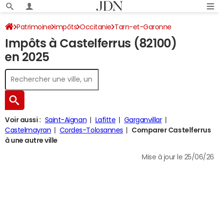
Patrimoine
Impôts
Occitanie
Tarn-et-Garonne
Impôts à Castelferrus (82100)
Castelferrus
Impôt sur le revenu
en 2025
Voir aussi :
Saint-Aignan
Lafitte
Garganvillar
Castelmayran
Cordes-Tolosannes
Comparer Castelferrus
à une autre ville
Mise à jour le 25/06/26