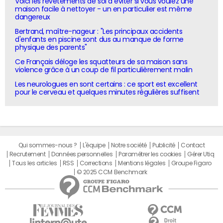
Voici les revêtements de sol à éviter si vous voulez une
maison facile à nettoyer - un en particulier est même
dangereux
Bertrand, maître-nageur : "Les principaux accidents
d'enfants en piscine sont dus au manque de forme
physique des parents"
Ce Français déloge les squatteurs de sa maison sans
violence grâce à un coup de fil particulièrement malin
Les neurologues en sont certains : ce sport est excellent
pour le cerveau et quelques minutes régulières suffisent
Qui sommes-nous ?
L'équipe
Notre société
Publicité
Contact
Recrutement
Données personnelles
Paramétrer les cookies
Gérer Utiq
Tous les articles
RSS
Corrections
Mentions légales
Groupe Figaro
© 2025 CCM Benchmark