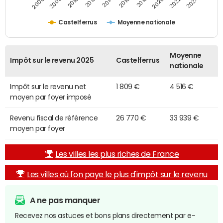
2014
2024
2010
2020
2012
2022
2006
2016
2008
2018
Castelferrus
Moyenne nationale
Moyenne
Impôt sur le revenu 2025
Castelferrus
nationale
Impôt sur le revenu net
1 809 €
4 516 €
moyen par foyer imposé
Revenu fiscal de référence
26 770 €
33 939 €
moyen par foyer
Les villes les plus riches de France
Les villes où l'on paye le plus d'impôt sur le revenu
A ne pas manquer
Recevez nos astuces et bons plans directement par e-