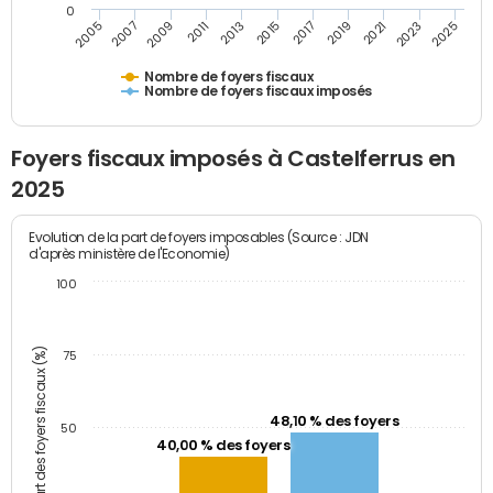
0
2009
2023
2017
2011
2025
2005
2019
2013
2007
2021
2015
Nombre de foyers fiscaux
Nombre de foyers fiscaux imposés
Foyers fiscaux imposés à Castelferrus en
2025
Evolution de la part de foyers imposables (Source : JDN
d'après ministère de l'Economie)
100
Part des foyers fiscaux (%)
75
48,10 % des foyers
50
40,00 % des foyers